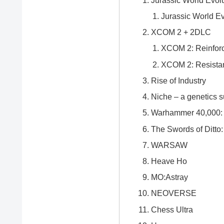
Jurassic World E
XCOM 2 + 2DLC
XCOM 2: Reinfor
XCOM 2: Resistan
Rise of Industry
Niche – a genetics 
Warhammer 40,000: G
The Swords of Ditto
WARSAW
Heave Ho
MO:Astray
NEOVERSE
Chess Ultra