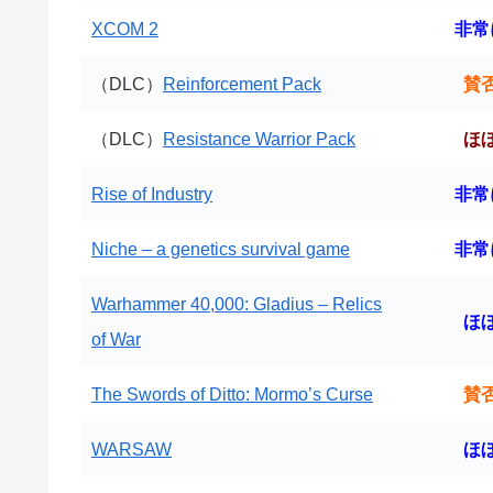
XCOM 2
非常
（DLC）
Reinforcement Pack
賛
（DLC）
Resistance Warrior Pack
ほ
Rise of Industry
非常
Niche – a genetics survival game
非常
Warhammer 40,000: Gladius – Relics
ほ
of War
The Swords of Ditto: Mormo’s Curse
賛
WARSAW
ほ