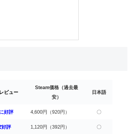
Steam価格（過去最
レビュー
日本語
安）
に好評
4,600円（920円）
〇
ぼ好評
1,120円（392円）
〇