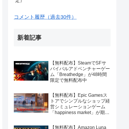
定）
コメント履歴（過去30件）
新着記事
【無料配布】SteamでSFサ
バイバルアドベンチャーゲー
ム「Breathedge」が48時間
限定で無料配布中
【無料配布】Epic Gamesス
トアでシンプルなショップ経
営シミュレーションゲーム
「happiness market」が期間
限定で無料配布中
【無料配布】Amazon Luna