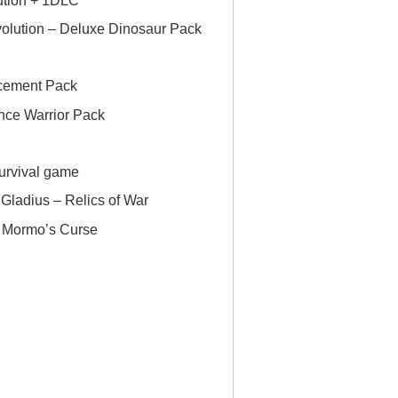
volution – Deluxe Dinosaur Pack
cement Pack
ce Warrior Pack
survival game
ladius – Relics of War
: Mormo’s Curse