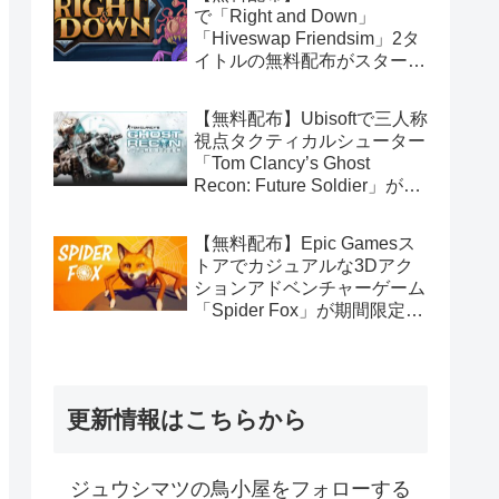
で「Right and Down」
「Hiveswap Friendsim」2タ
イトルの無料配布がスタート
（Amazon Prime会員限定）
【無料配布】Ubisoftで三人称
視点タクティカルシューター
「Tom Clancy’s Ghost
Recon: Future Soldier」が期
間限定で無料配布中（Ubisoft
Connect版）
【無料配布】Epic Gamesス
トアでカジュアルな3Dアク
ションアドベンチャーゲーム
「Spider Fox」が期間限定で
無料配布中
更新情報はこちらから
ジュウシマツの鳥小屋をフォローする