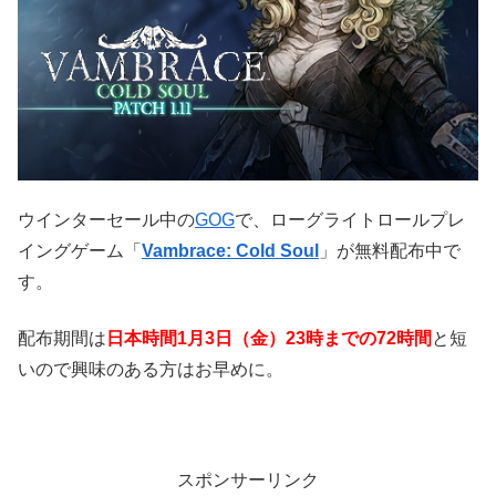
ウインターセール中の
GOG
で、ローグライトロールプレ
イングゲーム「
Vambrace: Cold Soul
」が無料配布中で
す。
配布期間は
日本時間1
月3
日（金）23
時までの72時間
と短
いので興味のある方はお早めに。
スポンサーリンク