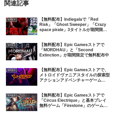
関連記事
【無料配布】Indiegalaで「Red
無料配布
Risk」「Ghost Sweeper」「Crazy
space pirate」3タイトルが期間限定
で無料配布中（再配布）
【無料配布】Epic Gamesストアで
無料配布
「MORDHAU」と「Second
Extinction」が期間限定で無料配布中
【無料配布】Epic Gamesストアで、
無料配布
メトロイドヴァニアスタイルの探索型
アクションアドベンチャーゲーム
「Sundered Eldritch Edition」が無
料配布中
【無料配布】Epic Gamesストアで
無料配布
「Circus Electrique」と基本プレイ
無料ゲーム「Firestone」のゲーム内
コンテンツパック（100ドル以上相当
分）が期間限定で無料配布中