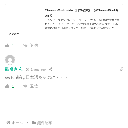
Chorus Worldwide（日本公式） (@ChorusWorld)
on X
一足先に「ヴァンブレイス：コールドソウル」がSteamで発売さ
れました。PCユーザーの方には大変申し訳ないのですが、日本
語対応は夏の日本版（コンソール版）にあわせての対応となりま
す。いましばらくお待ちいただければと存じます。どうぞよろし
x.com
くお...
返信
1
匿名さん
1 year ago
switch版は日本語あるのに・・・
返信
1
ホーム
無料配布