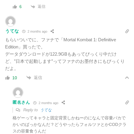
返信
6
うてな
2 months ago
もらいついでに、ファナで「Mortal Kombat 1: Definitive
Edition」買ったで。
データダウンロードが122.9GBもあってびっくり中だけ
ど、”日本で起動します”ってファナのお墨付きにもびっくり
だよ。
返信
10
匿名さん
2 months ago
Reply to
うてな
格ゲーってキャラと固定背景しかねーのになんで容量バカで
かいのばっかなんだ？どうやったらフォルツァとかCODクラ
スの容量食うんだ