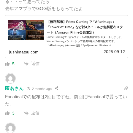
る・・って思ってたら
去年アマプラでGOG版をもらってたよ
【無料配布】Prime Gamingで「Afterimage」
「Tower of Time」など計4タイトルが無料配布スタ
ート（Amazon Prime会員限定）
Prime Gamingで下記4タイトルの無料配布がスタートしました。
Prime Gamingメンバーシップ特典9月分の無料配布です。
「Afterimage」(Amazon版)「Spelljammer: Pirates of
Realmsp...
2025.09.12
jushimatsu.com
返信
5
匿名さん
2 months ago
Fanaticalでの配布は2回目ですね。前回にFanaticalで貰ってい
た。
返信
3