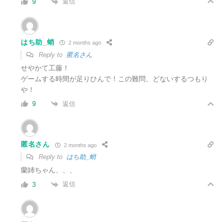
返信
9
はち助_蛸
2 months ago
Reply to
匿名さん
せやかて工藤！
ゲームする時間が足りひんで！この難問、どないするつもり
や！
返信
9
匿名さん
2 months ago
Reply to
はち助_蛸
蘭姉ちゃん、、、
返信
3