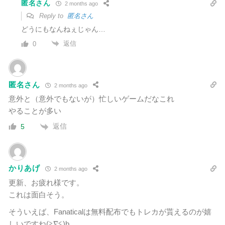
匿名さん
2 months ago
Reply to
匿名さん
どうにもなんねぇじゃん…
返信
0
匿名さん
2 months ago
意外と（意外でもないが）忙しいゲームだなこれ
やることが多い
返信
5
かりあげ
2 months ago
更新、お疲れ様です。
これは面白そう。
そういえば、Fanaticalは無料配布でもトレカが貰えるのが嬉
しいですね(≧∇≦)b