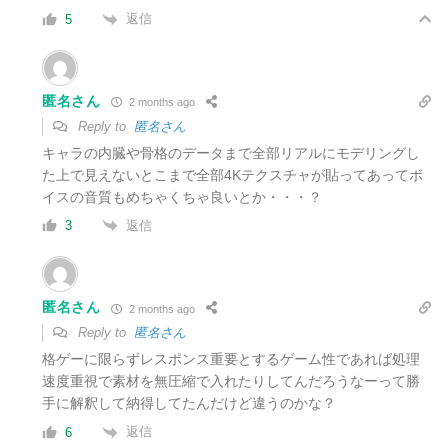
返信
5
匿名さん
2 months ago
Reply to
匿名さん
キャラの内臓や骨格のデータまで全部リアルにモデリングし
た上で見えないとこまで全部4Kテクスチャが貼ってあってボ
イスの音質もめちゃくちゃ良いとか・・・？
返信
3
匿名さん
2 months ago
Reply to
匿名さん
格ゲーに限らずレスポンス重要とするゲーム性であれば処理
速度重視で素材を無圧縮で入れたりしてんだろうなーって勝
手に解釈して納得してたんだけど違うのかな？
返信
6