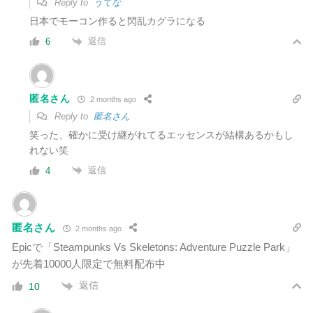
Reply to
うてな
日本でモーコン作ると閃乱カグラになる
返信
6
匿名さん
2 months ago
Reply to
匿名さん
笑った、確かに受け継がれてるエッセンスが結構あるかもし
れない笑
返信
4
匿名さん
2 months ago
Epicで「Steampunks Vs Skeletons: Adventure Puzzle Park」
が
先着10000人限定で無料配布中
返信
10