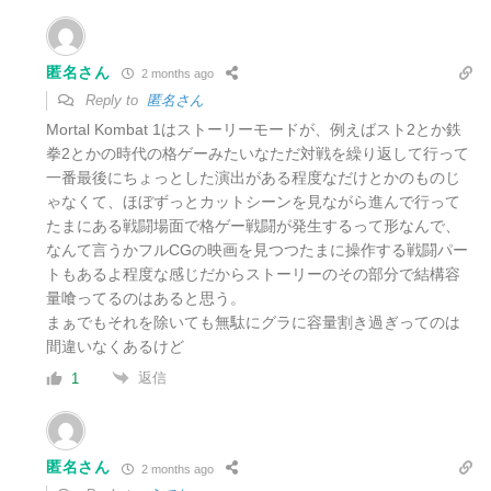
匿名さん
2 months ago
Reply to
匿名さん
Mortal Kombat 1はストーリーモードが、例えばスト2とか鉄
拳2とかの時代の格ゲーみたいなただ対戦を繰り返して行って
一番最後にちょっとした演出がある程度なだけとかのものじ
ゃなくて、ほぼずっとカットシーンを見ながら進んで行って
たまにある戦闘場面で格ゲー戦闘が発生するって形なんで、
なんて言うかフルCGの映画を見つつたまに操作する戦闘パー
トもあるよ程度な感じだからストーリーのその部分で結構容
量喰ってるのはあると思う。
まぁでもそれを除いても無駄にグラに容量割き過ぎってのは
間違いなくあるけど
返信
1
匿名さん
2 months ago