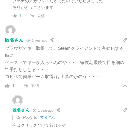
ファナのアカウントなかったのでいただきました
ありがとうございます
返信
1
匿名さん
1 year ago
ブラウザでキー取得して、Steamクライアントで有効化する
時に
ペーストでキーが入らへんのや・・・毎度老眼鏡で目を細め
て手打ちしとる・・・
コピペで簡単ゲーム取得♪は出禁のかのう・・・
返信
1
匿名さん
1 year ago
Reply to
匿名さん
今はクリックだけで行けるぞ