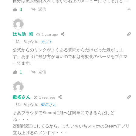
自分は拡張機能入れてるから右上のメニューにでてるけど…
返信
3
はち助_蛸
1 year ago
Reply to
カブト
公式からのリンクがよくある質問からだけだった気がしま
す。あまりに飛び方が遠いので私は有効化のページをブクマ
してます。
返信
1
匿名さん
1 year ago
Reply to
匿名さん
まあブラウザでSteamに飛べば簡単にできるんだけど
ね・・・
2段階認証にしてるから、またいちいちスマホのSteamアプリ
立ち上げるのメンドイ・・・