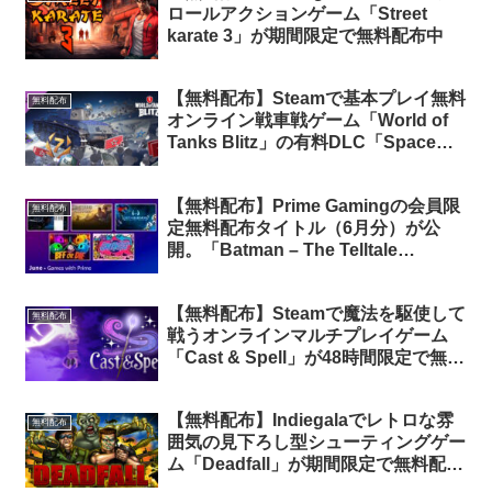
ロールアクションゲーム「Street
karate 3」が期間限定で無料配布中
【無料配布】Steamで基本プレイ無料
無料配布
オンライン戦車戦ゲーム「World of
Tanks Blitz」の有料DLC「Space
Pack」が期間限定で無料配布中
【無料配布】Prime Gamingの会員限
無料配布
定無料配布タイトル（6月分）が公
開。「Batman – The Telltale
Series」他6タイトルが無料配布中
【無料配布】Steamで魔法を駆使して
無料配布
戦うオンラインマルチプレイゲーム
「Cast & Spell」が48時間限定で無料
配布中
【無料配布】Indiegalaでレトロな雰
無料配布
囲気の見下ろし型シューティングゲー
ム「Deadfall」が期間限定で無料配布
中