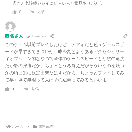
皆さん老眼鏡ジジイにいろいろと意見ありがとう
返信
0
匿名さん
1 year ago
このゲーム以前プレイしたけど、デフォだと色々ゲームスピ
ードが早すぎてきついが、昨今割とよくあるアクセシビリテ
ィオプション的なやつで全体のゲームスピードとか敵の速度
だか敵の弾速だか、ちょっとうろ覚えだがそういうのを幾つ
かの項目別に設定出来たはずだから、ちょっとプレイしてみ
て早すぎて無理って人はその辺弄ってみるといいよ
返信
1
ホーム
無料配布