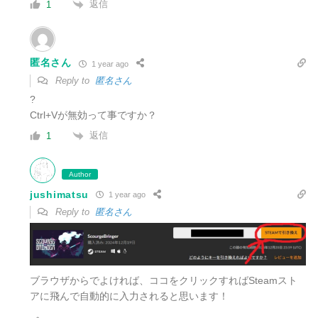
返信
1
匿名さん
1 year ago
Reply to
匿名さん
?
Ctrl+Vが無効って事ですか？
返信
1
Author
jushimatsu
1 year ago
Reply to
匿名さん
ブラウザからでよければ、ココをクリックすればSteamスト
アに飛んで自動的に入力されると思います！