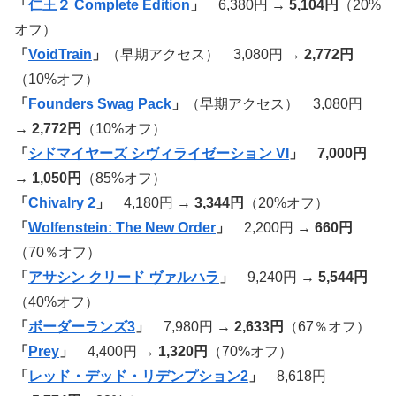
「
仁王２ Complete Edition
」
6,380円
→ 5,104円
（20%
オフ）
「
VoidTrain
」
（早期アクセス） 3,080円
→ 2,772円
（10%オフ）
「
Founders Swag Pack
」
（早期アクセス） 3,080円
→ 2,772円
（10%オフ）
「
シドマイヤーズ シヴィライゼーション VI
」 7,000円
→ 1,050円
（85%オフ）
「
Chivalry 2
」
4,180円 →
3,344円
（20%オフ）
「
Wolfenstein: The New Order
」
2,200円 →
660円
（70％オフ）
「
アサシン クリード ヴァルハラ
」
9,240円 →
5,544円
（40%オフ）
「
ボーダーランズ3
」
7,980円 →
2,633円
（67％オフ）
「
Prey
」
4,400円 →
1,320円
（70%オフ）
「
レッド・デッド・リデンプション2
」
8,618円