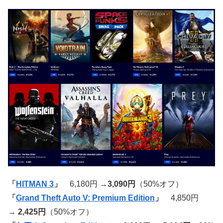
「
HITMAN 3
」
6,180円
→3,090円
（50%オフ）
「
Grand Theft Auto V: Premium Edition
」
4,850円
→
2,425円
（50%オフ）