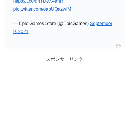
https://t.co/unTDeX4ahR
pic.twitter.com/oabUQazwfM
— Epic Games Store (@EpicGames)
September
9, 2021
スポンサーリンク