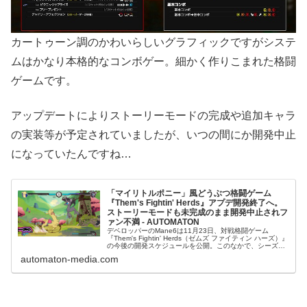
カートゥーン調のかわいらしいグラフィックですがシステ
ムはかなり本格的なコンボゲー。細かく作りこまれた格闘
ゲームです。
アップデートによりストーリーモードの完成や追加キャラ
の実装等が予定されていましたが、いつの間にか開発中止
になっていたんですね…
「マイリトルポニー」風どうぶつ格闘ゲーム
『Them's Fightin' Herds』アプデ開発終了へ。
ストーリーモードも未完成のまま開発中止されフ
ァン不満 - AUTOMATON
デベロッパーのMane6は11月23日、対戦格闘ゲーム
『Them's Fightin' Herds（ゼムズ ファイティン ハーズ）』
の今後の開発スケジュールを公開。このなかで、シーズン
1の終了をもって本作の開発を終了すると発表した。
automaton-media.com