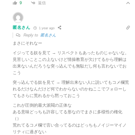
返信
9
匿名さん
1 year ago
Reply to
匿名さん
まさにそれなー
イジってる奴を見て → リスペクトもあったものじゃないな。
見苦しいことこの上ないけど情操教育が欠けてるから理解は
出来ないんだろうな突っ込んでも無駄だし何も言わないでお
こう
突っ込んでる奴を見て → 理解出来ない人に説いてもコメ欄荒
れるだけなんだけど何でわからないのかねここでフォローし
てもさらに荒れるから黙っておこう
これが圧倒的最大派閥の正体な
ある意味どっちも許容してる形なのでまさに多様性の権化
（）
荒れてるコメ欄で言い合ってるのはどっちもノイジーマイノ
リティに過ぎない