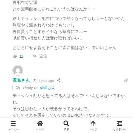
再配布肯定派
とか無料配布にあれこれいうのはなんか・・
路上ティッシュ配布について熱くなってもしょーもないやん
無理やり渡されるわけでもないし
再度貰うことすらイヤなら華麗にスルー
以前貰い損ねた人は受け取ればいいし
どちらにせよ貰えることに皆に損はない、でいいじゃん
返信
11
匿名さん
1 year ago
Reply to
匿名さん
ティッシュ配りと思ってる人はそれでいいんじゃないですか
ね。
そうは思わない人が残念がってるわけで。
そしてそれを否定していいのはEPICだけなんですよ。
EPICだけが再配布やめるなり配布自体やめるなり再配布のみ
にするなり声明を出すなりできるんですよ。
メニュー
ホーム
検索
トップ
サイドバー