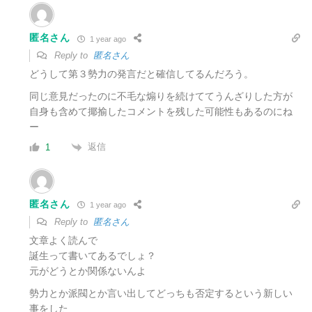
匿名さん
1 year ago
Reply to
匿名さん
どうして第３勢力の発言だと確信してるんだろう。
同じ意見だったのに不毛な煽りを続けててうんざりした方が
自身も含めて揶揄したコメントを残した可能性もあるのにね
ー
返信
1
匿名さん
1 year ago
Reply to
匿名さん
文章よく読んで
誕生って書いてあるでしょ？
元がどうとか関係ないんよ
勢力とか派閥とか言い出してどっちも否定するという新しい
事をした