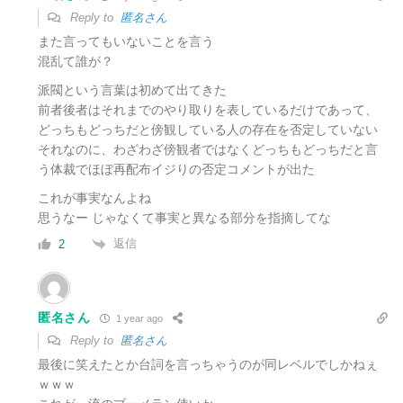
Reply to
匿名さん
また言ってもいないことを言う
混乱て誰が？
派閥という言葉は初めて出てきた
前者後者はそれまでのやり取りを表しているだけであって、
どっちもどっちだと傍観している人の存在を否定していない
それなのに、わざわざ傍観者ではなくどっちもどっちだと言
う体裁でほぼ再配布イジりの否定コメントが出た
これが事実なんよね
思うなー じゃなくて事実と異なる部分を指摘してな
返信
2
匿名さん
1 year ago
Reply to
匿名さん
最後に笑えたとか台詞を言っちゃうのが同レベルでしかねぇ
ｗｗｗ