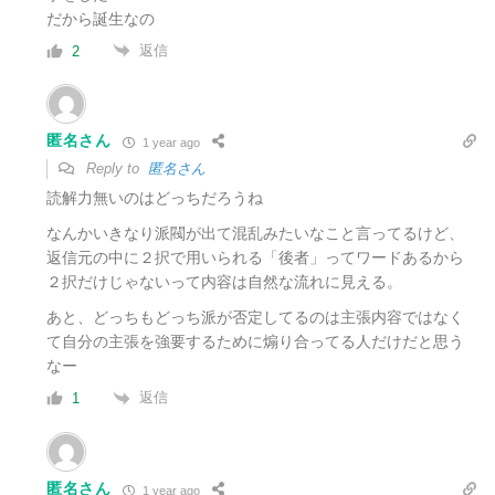
だから誕生なの
返信
2
匿名さん
1 year ago
Reply to
匿名さん
読解力無いのはどっちだろうね
なんかいきなり派閥が出て混乱みたいなこと言ってるけど、
返信元の中に２択で用いられる「後者」ってワードあるから
２択だけじゃないって内容は自然な流れに見える。
あと、どっちもどっち派が否定してるのは主張内容ではなく
て自分の主張を強要するために煽り合ってる人だけだと思う
なー
返信
1
匿名さん
1 year ago