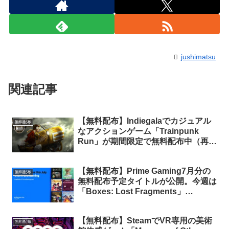
jushimatsu
関連記事
【無料配布】Indiegalaでカジュアル
無料配布
なアクションゲーム「Trainpunk
Run」が期間限定で無料配布中（再配
布）
【無料配布】Prime Gaming7月分の
無料配布
無料配布予定タイトルが公開。今週は
「Boxes: Lost Fragments」
「Paquerette Down the
Bunburrows」2タイトルが無料配布
【無料配布】SteamでVR専用の美術
（Prime会員限定）
無料配布