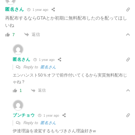
匿名さん
1 year ago
再配布するならGTAとか初期に無料配布したのを配ってほし
いね
返信
7
匿名さん
1 year ago
Reply to
匿名さん
エンハンスト50％オフで前作付いてくるから実質無料配布じ
ゃね？
返信
1
ブンチョウ
1 year ago
Reply to
匿名さん
伊達理論を凌駕するもちづきさん理論好きw