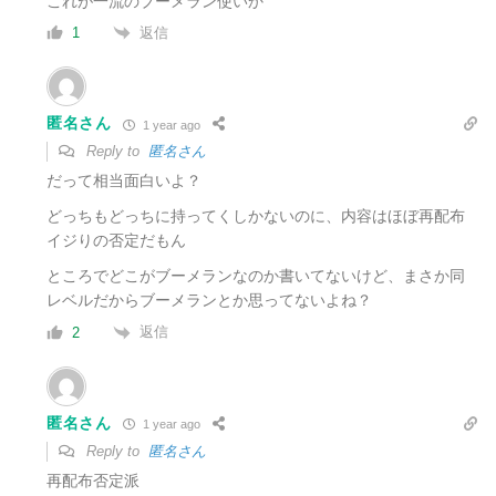
これが一流のブーメラン使いか
返信
1
匿名さん
1 year ago
Reply to
匿名さん
だって相当面白いよ？
どっちもどっちに持ってくしかないのに、内容はほぼ再配布
イジりの否定だもん
ところでどこがブーメランなのか書いてないけど、まさか同
レベルだからブーメランとか思ってないよね？
返信
2
匿名さん
1 year ago
Reply to
匿名さん
再配布否定派