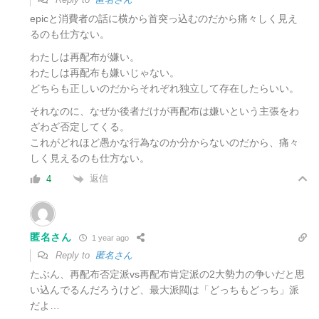
epicと消費者の話に横から首突っ込むのだから痛々しく見え
るのも仕方ない。
わたしは再配布が嫌い。
わたしは再配布も嫌いじゃない。
どちらも正しいのだからそれぞれ独立して存在したらいい。
それなのに、なぜか後者だけが再配布は嫌いという主張をわ
ざわざ否定してくる。
これがどれほど愚かな行為なのか分からないのだから、痛々
しく見えるのも仕方ない。
返信
4
匿名さん
1 year ago
Reply to
匿名さん
たぶん、再配布否定派vs再配布肯定派の2大勢力の争いだと思
い込んでるんだろうけど、最大派閥は「どっちもどっち」派
だよ…