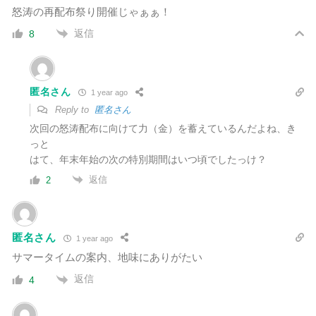
怒涛の再配布祭り開催じゃぁぁ！
返信
8
匿名さん
1 year ago
Reply to
匿名さん
次回の怒涛配布に向けて力（金）を蓄えているんだよね、き
っと
はて、年末年始の次の特別期間はいつ頃でしたっけ？
返信
2
匿名さん
1 year ago
サマータイムの案内、地味にありがたい
返信
4