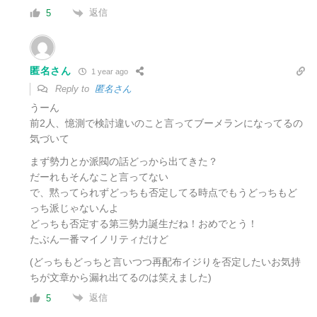
返信
5
匿名さん
1 year ago
Reply to
匿名さん
うーん
前2人、憶測で検討違いのこと言ってブーメランになってるの
気づいて
まず勢力とか派閥の話どっから出てきた？
だーれもそんなこと言ってない
で、黙ってられずどっちも否定してる時点でもうどっちもど
っち派じゃないんよ
どっちも否定する第三勢力誕生だね！おめでとう！
たぶん一番マイノリティだけど
(どっちもどっちと言いつつ再配布イジりを否定したいお気持
ちが文章から漏れ出てるのは笑えました)
返信
5