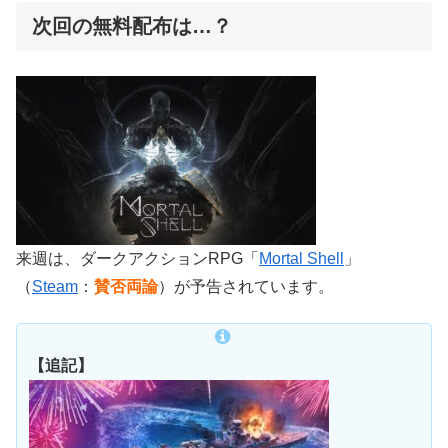
次回の無料配布は…？
来週は、ダークアクションRPG「
Mortal Shell
」
（
Steam
：
賛否両論
）が予告されています。
【追記】