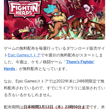
ゲームの無料配布を毎週行っているダウンロード販売サイ
ト
Epic Gamesストア
で今週分の無料配布がスタートしま
した。今週は、ケモノ格闘ゲーム「
Them’s Fightin’
Herds
」が無料配布となっています。
なお、Epic Gamesストアでは2022年末に24時間限定で無
料配布されているので、すでにライブラリに追加されてい
る方もいるかもしれません。
配布期間は
日本時
間3
月13
日（木）23時59分まで
です。米