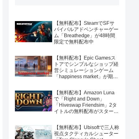
【無料配布】SteamでSFサ
バイバルアドベンチャーゲー
ム「Breathedge」が48時間
限定で無料配布中
【無料配布】Epic Gamesス
トアでシンプルなショップ経
営シミュレーションゲーム
「happiness market」が期間
限定で無料配布中
【無料配布】Amazon Luna
で「Right and Down」
「Hiveswap Friendsim」2タ
イトルの無料配布がスタート
（Amazon Prime会員限定）
【無料配布】Ubisoftで三人称
視点タクティカルシューター