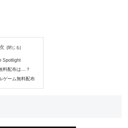
次
e Spotlight
無料配布は…？
ルゲーム無料配布