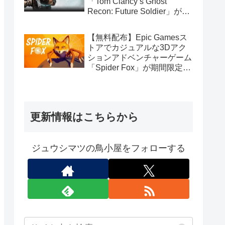
「Tom Clancy’s Ghost
Recon: Future Soldier」が期
間限定で無料配布中（Ubisoft
Connect版）
【無料配布】Epic Gamesス
トアでカジュアルな3Dアク
ションアドベンチャーゲーム
「Spider Fox」が期間限定で
無料配布中
更新情報はこちらから
ジュウシマツの鳥小屋をフォローする