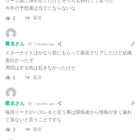
リーク第二弾が出てたけどそっちも外れてて笑った
今年の予想屋は当てにならないな
返信
2
匿名さん
7 months ago
エターナイトはかなり前にもらって最近クリアしたけど結構
面白かったぞ
周回はする気は起きなかったけど
返信
1
匿名さん
7 months ago
毎回リークがハズレると言う事は関係者から情報が全く漏れ
て居ないと言うことですな
返信
3