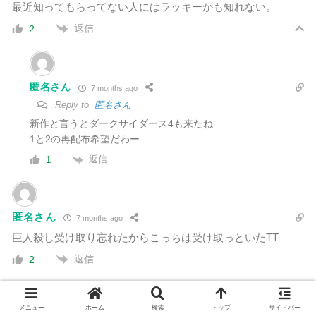
最近知ってもらってない人にはラッキーかも知れない。
返信
2
匿名さん
7 months ago
Reply to
匿名さん
新作と言うとダークサイダース4も来たね
1と2の再配布希望だわー
返信
1
匿名さん
7 months ago
巨人殺し受け取り忘れたからこっちは受け取っといたTT
返信
2
メニュー
ホーム
検索
トップ
サイドバー