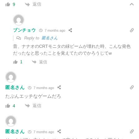
返信
9
ブンチョウ
7 months ago
Reply to
匿名さん
昔、ナナオのCRTモニタの緑ビームが壊れた時、こんな発色
だったなと思ったことを覚えてたのでかろうじてw
返信
1
匿名さん
7 months ago
たぶんエッチなゲームだろ
返信
4
匿名さん
7 months ago