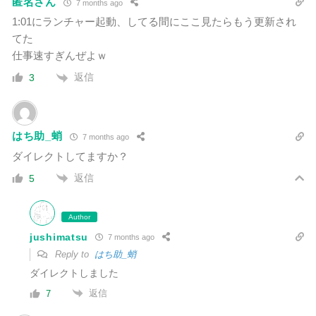
匿名さん
7 months ago
1:01にランチャー起動、してる間にここ見たらもう更新され
てた
仕事速すぎんぜよｗ
返信
3
はち助_蛸
7 months ago
ダイレクトしてますか？
返信
5
Author
jushimatsu
7 months ago
Reply to
はち助_蛸
ダイレクトしました
返信
7