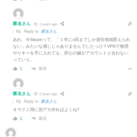
匿名さん
2 years ago
Reply to
匿名さん
あれ、今Steamって、「１年にx回までしか居住地域変えられ
ない」みたいな感じじゃありませんでしたっけ？VPNで無理
やりキーを手に入れても、肝心の鍵がアカウントと合わない
っていう。
返信
1
匿名さん
2 years ago
Reply to
匿名さん
オマクニ用に別アカ作ればよくね?
返信
1