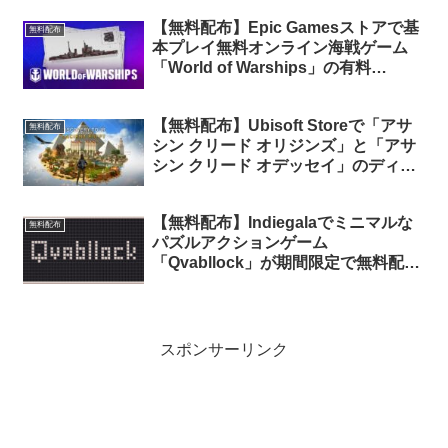
【無料配布】Epic Gamesストアで基
無料配布
本プレイ無料オンライン海戦ゲーム
「World of Warships」の有料
DLC「gamescom Small Camo
Pack」が期間限定で無料配布中
【無料配布】Ubisoft Storeで「アサ
無料配布
シン クリード オリジンズ」と「アサ
シン クリード オデッセイ」のディス
カバリーツアーが期間限定で無料配布
中
【無料配布】Indiegalaでミニマルな
無料配布
パズルアクションゲーム
「Qvabllock」が期間限定で無料配布
中（再配布）
スポンサーリンク