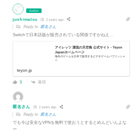
Author
jushimatsu
2 years ago
Reply to
匿名さん
Switchで日本語版が販売されている関係ですかねえ…
アイレッツ 漂流の天空島 公式サイト - Teyon
Japanホームページ
海外のゲームを日本で販売するビデオゲームパブリッシャ
ー
teyon.jp
返信
3
匿名さん
2 years ago
Reply to
匿名さん
でも今は安全なVPNを無料で使おうとするとめんどいんよな
ー