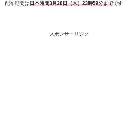
配布期間は
日本時
間3
月28
日（木）23時59分まで
です
スポンサーリンク