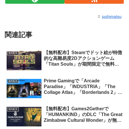
jushimatsu
関連記事
【無料配布】Steamでドット絵が特徴
無料配布
的な高難易度2Dアクションゲーム
「Titan Souls」が期間限定で無料配
布中
Prime Gamingで「Arcade
無料配布
Paradise」「INDUSTRIA」「The
Collage Atlas」「Borderlands 2」計
4タイトルの無料配布がスタート
（Prime会員限定）
【無料配布】Games2Getherで
無料配布
「HUMANKIND」のDLC「The Great
Zimbabwe Cultural Wonder」が無料
配布中（Steam版、Epic版）