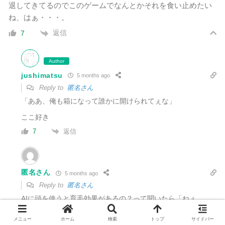
退してきてるのでこのゲームでなんとかそれを食い止めたい
ね、はぁ・・・。
返信
7
Author
jushimatsu
5 months ago
Reply to
匿名さん
「ああ、俺も箱になって誰かに開けられてぇな」
ここ好き
返信
7
匿名さん
5 months ago
Reply to
匿名さん
AIに頭を使うと育毛効果があるの？って聞いたら「ねぇ
よ！」って言われた！ショック！！
メニュー
ホーム
検索
トップ
サイドバー
返信
5