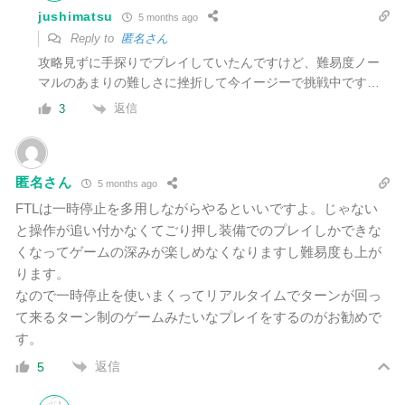
jushimatsu
5 months ago
Reply to
匿名さん
攻略見ずに手探りでプレイしていたんですけど、難易度ノー
マルのあまりの難しさに挫折して今イージーで挑戦中です…
返信
3
匿名さん
5 months ago
FTLは一時停止を多用しながらやるといいですよ。じゃない
と操作が追い付かなくてごり押し装備でのプレイしかできな
くなってゲームの深みが楽しめなくなりますし難易度も上が
ります。
なので一時停止を使いまくってリアルタイムでターンが回っ
て来るターン制のゲームみたいなプレイをするのがお勧めで
す。
返信
5