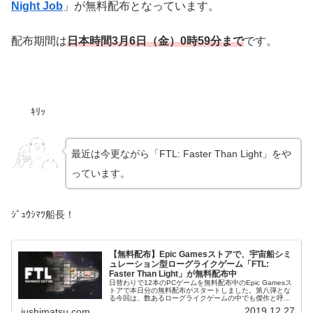
Night Job
」が無料配布となっています。
配布期間は
日本時
間3
月6
日（金）0時59分まで
です。
ｷﾘｯ
最近は今更ながら「FTL: Faster Than Light」をや
っています。
ｼﾞｭｳｼﾏﾂ船長！
【無料配布】Epic Gamesストアで、宇宙船シミ
ュレーション型ローグライクゲーム「FTL:
Faster Than Light」が無料配布中
日替わりで12本のPCゲームを無料配布中のEpic Gamesス
トアで本日分の無料配布がスタートしました。第八弾とな
る今回は、数あるローグライクゲームの中でも傑作と呼ば
れる宇宙船シミュレーションゲーム「FTL: Faster Than
2019.12.27
jushimatsu.com