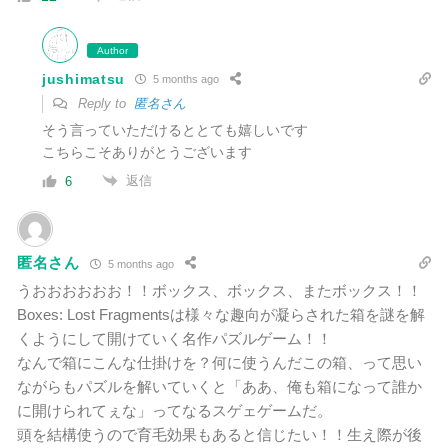
Author
jushimatsu
5 months ago
Reply to
匿名さん
そう言っていただけるととても嬉しいです
こちらこそありがとうございます
返信
6
匿名さん
5 months ago
うおおおおおお！！ボックス、ボックス、またボックス！！
Boxes: Lost Fragmentsは様々な趣向が凝らされた箱を謎を解
くようにして開けていく名作パズルゲーム！！
なんで箱にこんな仕掛けを？何に使うんだこの箱、って思い
ながらもパズルを解いていくと「ああ、俺も箱になって誰か
に開けられてぇな」ってなるスゲェゲームだ。
頭を結構使うので育毛効果もあると信じたい！！生え際が後