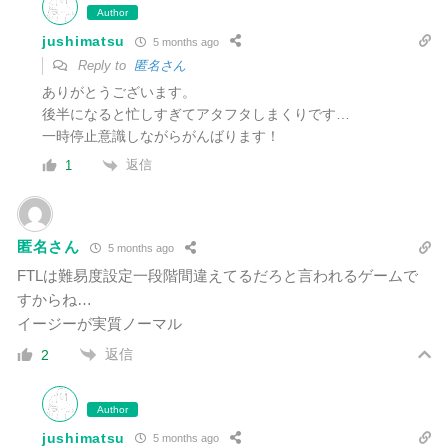
Author
jushimatsu
5 months ago
Reply to
匿名さん
ありがとうございます。
後半になると忙しすぎてアタフタしまくりです…
一時停止意識しながらがんばります！
返信
1
匿名さん
5 months ago
FTLは難易度設定一段階間違えてるだろと言われるゲームで
すからね…
イージーが実質ノーマル
返信
2
Author
jushimatsu
5 months ago