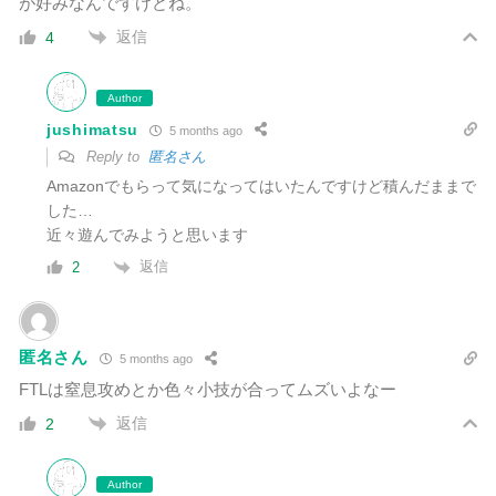
が好みなんですけどね。
返信
4
Author
jushimatsu
5 months ago
Reply to
匿名さん
Amazonでもらって気になってはいたんですけど積んだままで
した…
近々遊んでみようと思います
返信
2
匿名さん
5 months ago
FTLは窒息攻めとか色々小技が合ってムズいよなー
返信
2
Author