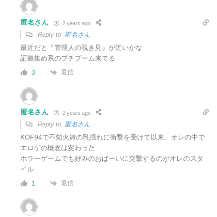
匿名さん
2 years ago
Reply to
匿名さん
最近だと『管理人の覗き見
』
が近いかな
証拠集め系のプチブーム来てる
返信
3
匿名さん
2 years ago
Reply to
匿名さん
KOF94で不知火舞の乳揺れに衝撃を受けて以来、オレの中で
エロゲの概念は変わった
ホラーゲームでも好みのおぱーいに突撃するのがオレのスタ
イル
返信
1