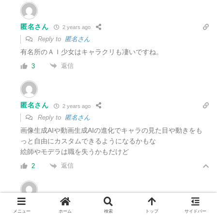
匿名さん
2 years ago
Reply to
匿名さん
有名所のＡＩ少女はキャラクリも凄いですね。
返信
3
匿名さん
2 years ago
Reply to
匿名さん
画像生成AIや動画生成AIの進化でキャラの見た目や動きをも
っと自由にカスタムできるようになるかもな
絵師やモデラは職を失うかもだけど
返信
2
匿名さん
2 years ago
メニュー
ホーム
検索
トップ
サイドバー