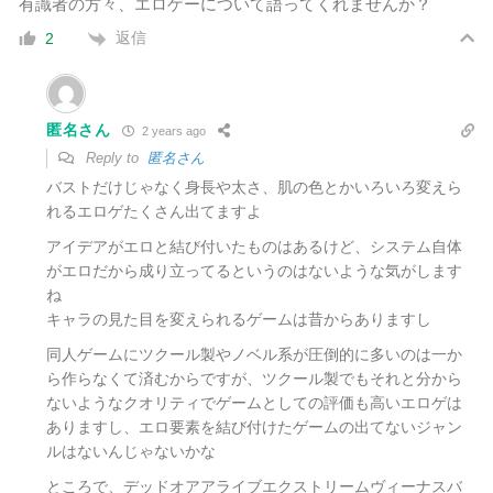
有識者の方々、エロゲーについて語ってくれませんか？
返信
2
匿名さん
2 years ago
Reply to
匿名さん
バストだけじゃなく身長や太さ、肌の色とかいろいろ変えら
れるエロゲたくさん出てますよ
アイデアがエロと結び付いたものはあるけど、システム自体
がエロだから成り立ってるというのはないような気がします
ね
キャラの見た目を変えられるゲームは昔からありますし
同人ゲームにツクール製やノベル系が圧倒的に多いのは一か
ら作らなくて済むからですが、ツクール製でもそれと分から
ないようなクオリティでゲームとしての評価も高いエロゲは
ありますし、エロ要素を結び付けたゲームの出てないジャン
ルはないんじゃないかな
ところで、デッドオアアライブエクストリームヴィーナスバ