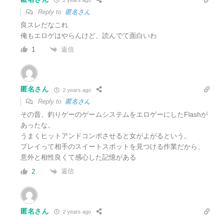
2 years ago
Reply to
匿名さん
良スレだなこれ
俺もエロゲはやらんけど、読んでて面白いわ
返信
1
匿名さん
2 years ago
Reply to
匿名さん
その昔、釣りゲーのゲームシステムをエロゲーにしたFlashが
あったな。
うまくヒットアンドコンボさせると女がよがるという。
プレイって相手のスイートスポットを見つける作業だから、
意外と相性良くて感心した記憶がある
返信
2
匿名さん
2 years ago