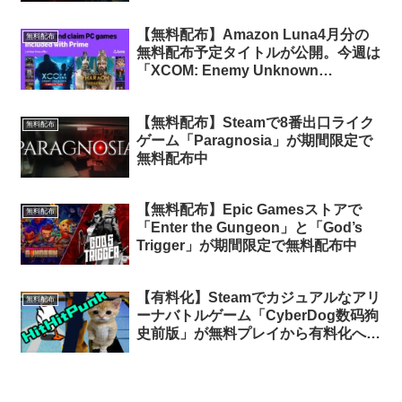
Witcher: Enhanced Edition」が入手
可能
【無料配布】Amazon Luna4月分の
無料配布
無料配布予定タイトルが公開。今週は
「XCOM: Enemy Unknown
Complete Pack」「Total War:
PHARAOH DYNASTIES」2タイトル
【無料配布】Steamで8番出口ライク
が無料配布（Prime会員限定）
無料配布
ゲーム「Paragnosia」が期間限定で
無料配布中
【無料配布】Epic Gamesストアで
無料配布
「Enter the Gungeon」と「God’s
Trigger」が期間限定で無料配布中
【有料化】Steamでカジュアルなアリ
無料配布
ーナバトルゲーム「CyberDog数码狗
史前版」が無料プレイから有料化への
移行を予告。今のうちにライブラリに
追加しておけば永久保有可能