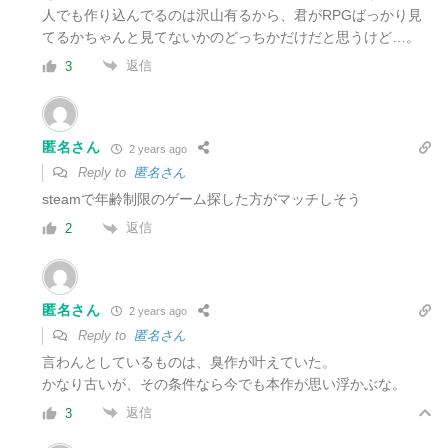
人でも作り込んでるのは沢山有るから、君がRPGばっかり見
てるかちゃんと見てないかのどっちかだけだと思うけど…。
返信
3
匿名さん
2 years ago
Reply to
匿名さん
steamで年齢制限のゲーム探した方がマッチしそう
返信
2
匿名さん
2 years ago
Reply to
匿名さん
言わんとしているものは、臭作が叶えていた。
かなり古いが、その条件なら今でも本作が思い浮かぶな。
返信
3