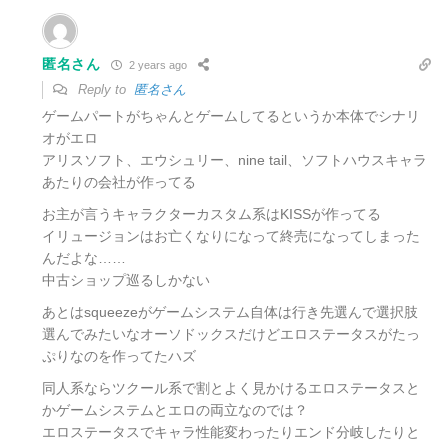
匿名さん
2 years ago
Reply to
匿名さん
ゲームパートがちゃんとゲームしてるというか本体でシナリ
オがエロ
アリスソフト、エウシュリー、nine tail、ソフトハウスキャラ
あたりの会社が作ってる
お主が言うキャラクターカスタム系はKISSが作ってる
イリュージョンはお亡くなりになって終売になってしまった
んだよな……
中古ショップ巡るしかない
あとはsqueezeがゲームシステム自体は行き先選んで選択肢
選んでみたいなオーソドックスだけど
エロステータスがたっ
ぷりなのを作ってたハズ
同人系ならツクール系で割とよく見かけるエロステータスと
かゲームシステムとエロの両立なのでは？
エロステータス
でキャラ性能変わったりエンド分岐したりと