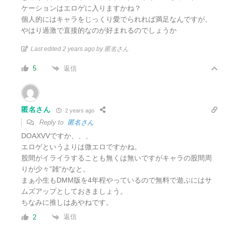
ケーションはエロゲに入りますかね？
個人的にはキャラをじっくり愛でられれば満足なんですが、
やはり過激で直接的なのが好まれるのでしょうか
Last edited 2 years ago by 匿名さん
返信
5
匿名さん
2 years ago
Reply to
匿名さん
DOAXVVですか、、、
エロゲというよりは微エロですかね。
股間がイライラすることも無くは無いですがキャラの股間周
りが少々”雑”かなと。
まぁ小生もDMM版を4年程やっているので無料で遊ぶにはサ
ムズアップとしておきましょう。
ちなみに推しはあやねです。
返信
2