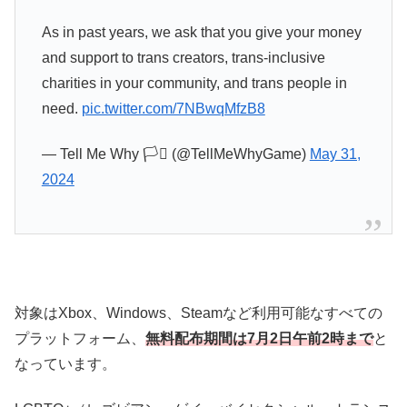
As in past years, we ask that you give your money
and support to trans creators, trans-inclusive
charities in your community, and trans people in
need.
pic.twitter.com/7NBwqMfzB8
— Tell Me Why 🏳️‍⚧️ (@TellMeWhyGame)
May 31,
2024
対象はXbox、Windows、Steamなど利用可能なすべての
プラットフォーム、
無料配布期間は7月2日午前2時まで
と
なっています。