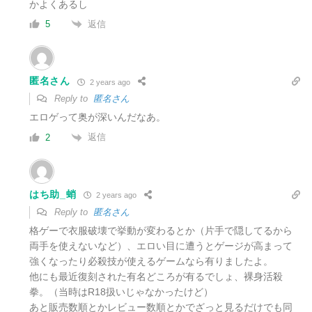
かよくあるし
返信
5
匿名さん
2 years ago
Reply to
匿名さん
エロゲって奥が深いんだなあ。
返信
2
はち助_蛸
2 years ago
Reply to
匿名さん
格ゲーで衣服破壊で挙動が変わるとか（片手で隠してるから
両手を使えないなど）、エロい目に遭うとゲージが高まって
強くなったり必殺技が使えるゲームなら有りましたよ。
他にも最近復刻された有名どころが有るでしょ、裸身活殺
拳。（当時はR18扱いじゃなかったけど）
あと販売数順とかレビュー数順とかでざっと見るだけでも同