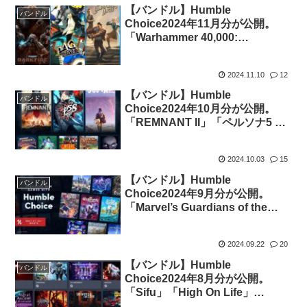
【バンドル】Humble
バンドル
Choice2024年11月分が公開。
「Warhammer 40,000:
Darktide」「ペルソナ4 ザ・ゴー
ルデン」他全8タイトルがセット
2024.11.10
12
で11.99ドル
【バンドル】Humble
バンドル
Choice2024年10月分が公開。
「REMNANT II」「ペルソナ5 ス
クランブル ザ ファントム ストラ
イカーズ」他全8タイトルがセッ
2024.10.03
15
トで11.99ドル
【バンドル】Humble
バンドル
Choice2024年9月分が公開。
「Marvel’s Guardians of the
Galaxy」「Stranded: Alien
Dawn」他全8タイトルがセット
2024.09.22
20
で11.99ドル
【バンドル】Humble
バンドル
Choice2024年8月分が公開。
「Sifu」「High On Life」
「Gotham Knights」他全8タイ