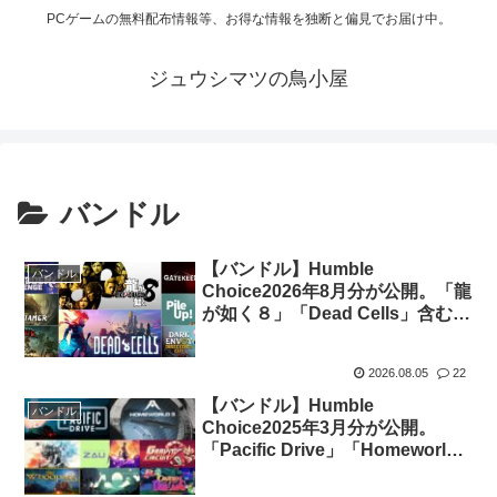
PCゲームの無料配布情報等、お得な情報を独断と偏見でお届け中。
ジュウシマツの鳥小屋
バンドル
【バンドル】Humble
バンドル
Choice2026年8月分が公開。「龍
が如く８」「Dead Cells」含む8
タイトルがセットで14.99ドル
2026.08.05
22
【バンドル】Humble
バンドル
Choice2025年3月分が公開。
「Pacific Drive」「Homeworld
3」「WILD HEARTS」他全8タイ
トルがセットで11.99ドル