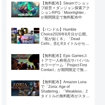
【無料配布】Steamでショッ
プ経営 + ダンジョン探索アク
ションRPG「Moonlighter」
が期間限定で無料配布中
【バンドル】Humble
Choice2026年8月分が公開。
「龍が如く８」「Dead
Cells」含む8タイトルがセッ
トで14.99ドル
【無料配布】Epic Gamesス
トアで一人称視点サバイバル
ホラーゲーム「Project First
Contact」が期間限定で無料
配布中
【無料配布】Amazon Luna
で「Zoria: Age of
Shattering」「Weakless」2
タイトルの無料配布がスター
ト（Amazon Prime会員限