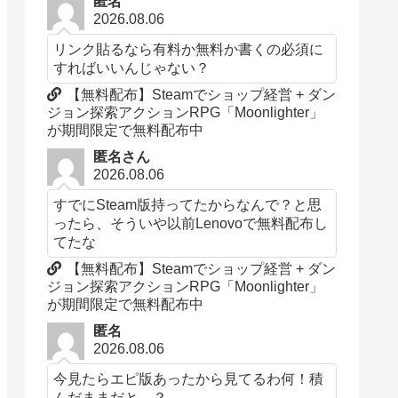
匿名
2026.08.06
リンク貼るなら有料か無料か書くの必須に
すればいいんじゃない？
【無料配布】Steamでショップ経営 + ダン
ジョン探索アクションRPG「Moonlighter」
が期間限定で無料配布中
匿名さん
2026.08.06
すでにSteam版持ってたからなんで？と思
ったら、そういや以前Lenovoで無料配布し
てたな
【無料配布】Steamでショップ経営 + ダン
ジョン探索アクションRPG「Moonlighter」
が期間限定で無料配布中
匿名
2026.08.06
今見たらエピ版あったから見てるわ何！積
んだままだと…？