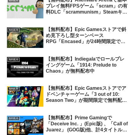
無料配布
プレイ無料FPSゲーム「scram」の有
料DLC「scrammunism」Steamキー
が無料配布中
【無料配布】Epic Gamesストアで斜
無料配布
め見下ろし型ターンベース
RPG「Encased」が24時間限定で無
料配布中。そして明日の無料配布
は…？
【無料配布】Indiegalaでロールプレ
無料配布
イングゲーム「1914: Prelude to
Chaos」が無料配布中
【無料配布】Epic Gamesストアでア
無料配布
ドベンチャーゲーム「3 out of 10:
Season Two」が期間限定で無料配布
中
【無料配布】Prime Gamingで
無料配布
「Deceive Inc. 」(Epic版) 、「Call of
Juarez」 (GOG版)他、計4タイトルの