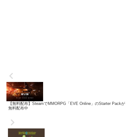
【無料配布】SteamでMMORPG「EVE Online」のStarter Packが
無料配布中