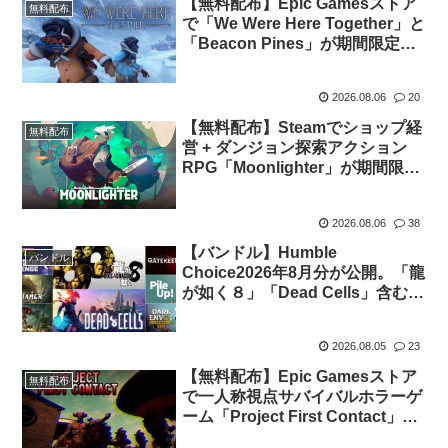
【無料配布】Epic Gamesストア
無料配布
で「We Were Here Together」と
「Beacon Pines」が期間限定で
無料配布中
2026.08.06
20
【無料配布】Steamでショップ経
無料配布
営 + ダンジョン探索アクション
RPG「Moonlighter」が期間限定
で無料配布中
2026.08.06
38
【バンドル】Humble
バンドル
Choice2026年8月分が公開。「龍
が如く８」「Dead Cells」含む8
タイトルがセットで14.99ドル
2026.08.05
23
【無料配布】Epic Gamesストア
無料配布
で一人称視点サバイバルホラーゲ
ーム「Project First Contact」が
期間限定で無料配布中