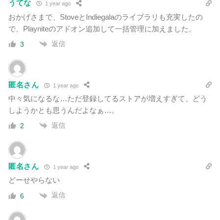
うてな
1 year ago
おかげさまで、StoveとIndiegalaのライブラリも充実したの
で、Playniteのアドオン追加して一括管理に加えました。
返信
3
匿名さん
1 year ago
中々気になるな…ただ登録してるストアが増えすぎて、どう
しようかとも思うんだよなぁ…。
返信
2
匿名さん
1 year ago
どーせやらない
返信
6