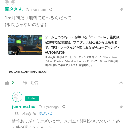
匿名さん
1 year ago
1ヶ月間だけ無料で遊べるんだって
(永久じゃないのかよ)
ゲームしつつPythonが学べる『CodeStrike』期間限
定無料で配信開始。プログラム初心者から上級者ま
で、TPS・レースなどを楽しみながらコーディング -
AUTOMATON
CodingKraftは5月28日、コーディング学習ゲーム『CodeStrike -
Python Practice Adventure Game』について、Steamに向け期
間限定無料で早期アクセス配信を開始した。
automaton-media.com
返信
2
Author
jushimatsu
1 year ago
Reply to
匿名さん
情報ありがとうございます。スパムと誤判定されていたため
反映が遅くなりました。