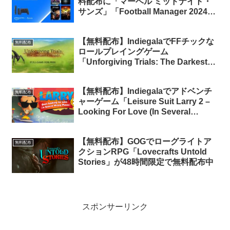
料配布に「マーベル ミッドナイト・
サンズ」「Football Manager 2024」
など4タイトルが新たに追加【Prime
会員限定】
【無料配布】IndiegalaでFFチックな
無料配布
ロールプレイングゲーム
「Unforgiving Trials: The Darkest
Crusade」が無料配布中
【無料配布】Indiegalaでアドベンチ
無料配布
ャーゲーム「Leisure Suit Larry 2 –
Looking For Love (In Several
Wrong Places)」が期間限定で無料配
布中
【無料配布】GOGでローグライトア
無料配布
クションRPG「Lovecrafts Untold
Stories」が48時間限定で無料配布中
スポンサーリンク