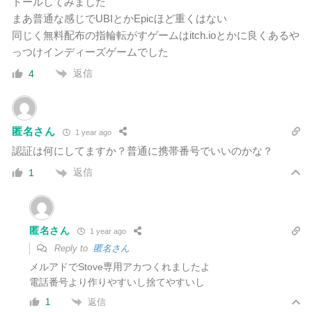
トールしてみました
まあ普通な感じでUBIとかEpicほど重くはない
同じく無料配布の指輪転がすゲームはitch.ioとかに良くあるや
っつけインディーズゲームでした
返信
4
匿名さん
1 year ago
認証は何にしてますか？普通に携帯番号でいいのかな？
返信
1
匿名さん
1 year ago
Reply to
匿名さん
メルアドでStove専用アカつくれましたよ
電話番号より作りやすいし捨てやすいし
返信
1