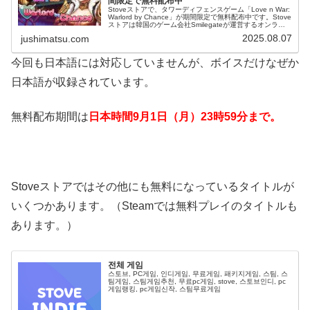
間限定で無料配布中
Stoveストアで、タワーディフェンスゲーム「Love n War:
Warlord by Chance」が期間限定で無料配布中です。Stove
ストアは韓国のゲーム会社Smilegateが運営するオンライ
ンストアで、主にPC向けゲームを販売...
2025.08.07
jushimatsu.com
今回も日本語には対応していませんが、ボイスだけなぜか
日本語が収録されています。
無料配布期間は
日本時間9月1日（月）23時59分まで。
Stoveストアではその他にも無料になっているタイトルが
いくつかあります。（Steamでは無料プレイのタイトルも
あります。）
전체 게임
스토브, PC게임, 인디게임, 무료게임, 패키지게임, 스팀, 스
팀게임, 스팀게임추천, 무료pc게임, stove, 스토브인디, pc
게임랭킹, pc게임신작, 스팀무료게임