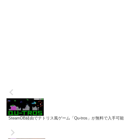
SteamDB経由でテトリス風ゲーム「Qu-tros」が無料で入手可能