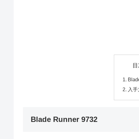
目
Blad
入手
Blade Runner 9732