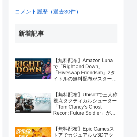
コメント履歴（過去30件）
新着記事
【無料配布】Amazon Luna
で「Right and Down」
「Hiveswap Friendsim」2タ
イトルの無料配布がスタート
（Amazon Prime会員限定）
【無料配布】Ubisoftで三人称
視点タクティカルシューター
「Tom Clancy’s Ghost
Recon: Future Soldier」が期
間限定で無料配布中（Ubisoft
Connect版）
【無料配布】Epic Gamesス
トアでカジュアルな3Dアク