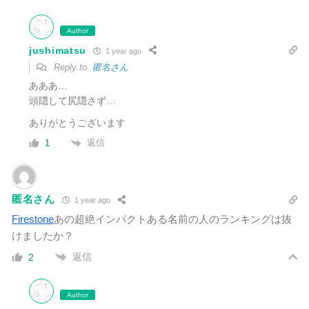
Author
jushimatsu
1 year ago
Reply to
匿名さん
あああ…
頭隠して尻隠さず…
ありがとうございます
返信
1
匿名さん
1 year ago
Firestone
あの超絶インパクトある名前の人のランキングは抜
けましたか？
返信
2
Author