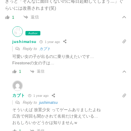
きっと「そんなに面白くないのに毎日起動してしまう…」ぐ
らいには改善されます(笑)
返信
1
Author
jushimatsu
1 year ago
Reply to
カブト
可愛い女の子が出るのに乗り換えたいです…
Firestoneの女の子は…
返信
1
カブト
1 year ago
Reply to
jushimatsu
そういえば 放置少女 ってゲームありましたよね
広告で何回も聞かされて
名前だけ覚えている
…
おもしろいかどうかは知りませんｗ
返信