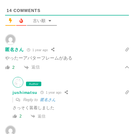
14
COMMENTS
古い順
匿名さん
1 year ago
やったーアバターフレームがある
返信
2
Author
jushimatsu
1 year ago
Reply to
匿名さん
さっそく装着しました
返信
2