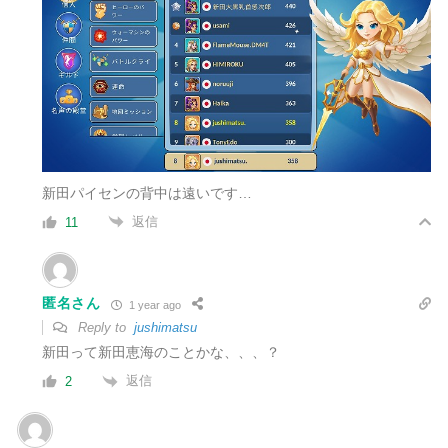
新田パイセンの背中は遠いです…
返信
11
匿名さん
1 year ago
Reply to
jushimatsu
新田って新田恵海のことかな、、、？
返信
2