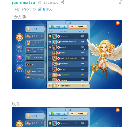
jushimatsu
1 year ago
Reply to
匿名さん
1か月前
↓
現在