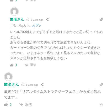
1
匿名さん
1 year ago
Reply to
カブト
レベル700越えまでずるずると続けてきたけど思い切ってやめ
ました
あらゆる要素が時間で切られてて放置できないんよね
カートゥーン調のグラでも
むかしはちょいセクシーで好きだ
ったのに、いまはネット広告でよく見るアレみたいで叡智な
スキンが追加されても全然欲しくない
返信
1
匿名さん
1 year ago
最後だけ「リアルタイムストラテジーフェス」から変え忘れ
てます…
返信
2