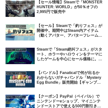
【セール情報】Steamで「MONSTER
セール、クーポン、ポイント
HUNTER: WORLD」が50％オフの
2,995円で販売中
【セール】Steamで「釣りフェス」が
セール、クーポン、ポイント
開催中。期間中はSteam内アイテム
（動くアバター、アバターフレーム、
動くステッカー）が貰えます
Steamで「Steam絶叫フェス」がスタ
セール、クーポン、ポイント
ート、ホラーやハロウィンをテーマに
したゲームを中心にセール価格に。多
数のゲームでゲーム内イベントも開催
中
【バンドル】Fanaticalで何が出るか
セール、クーポン、ポイント
わからないガチャバンドル「Mystery
Egg Bundle」販売開始【ギャンブ
ル】
【クーポン】PayPal（ペイパル）で
セール、クーポン、ポイント
ニンテンドーeショップ、マイニンテ
ンドーストアで使える500円割引きク