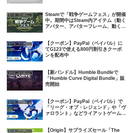
Steamで「戦争ゲームフェス」が開催
セール、クーポン、ポイント
中。期間中はSteam内アイテム（動く
アバター、アバターフレーム、動くス
テッカー）が貰えます
【クーポン】PayPal（ペイパル）に
セール、クーポン、ポイント
てG123で使える800円割引きクーポ
ンを配布中
【新バンドル】Humble Bundleで
セール、クーポン、ポイント
「Humble Curve Digital Bundle」販
売開始
【クーポン】PayPal（ペイパル）で
セール、クーポン、ポイント
「リーグ・オブ・レジェンド」や「ヴ
ァロラント」などライアットゲームズ
のサービスで使える800円割引きクー
ポンを配布中
【Origin】サプライズセール「The
セール、クーポン、ポイント