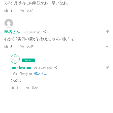
ら3ヶ月以内に約半額かあ、早いなあ。
返信
1
匿名さん
1 year ago
右から2番目の鹿がおねえちゃんの股間を
返信
3
Author
jushimatsu
1 year ago
Reply to
匿名さん
ｸﾝｶｸﾝｶ…
返信
1