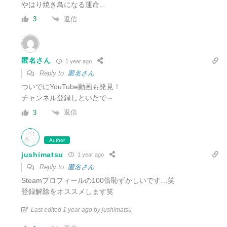
やはり焼き鳥になる運命…
返信
3
匿名さん
1 year ago
Reply to
匿名さん
ついでにYouTube動画も発見！
チャンネル登録しといたで～
返信
3
Author
jushimatsu
1 year ago
Reply to
匿名さん
Steamプロフィールの100倍恥ずかしいです…笑
登録解除をオススメします笑
Last edited 1 year ago by jushimatsu