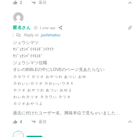
返信
2
匿名さん
1 year ago
Reply to
jushimatsu
ジュウシマツ
ﾔｼﾞｭｾﾝﾊﾟｲｲｷｽｷﾞﾝｲｸｲｸ
ﾔｼﾞｭｾﾝﾊﾟｲｲｷｽｷﾞ
ジュウシマツ住職
オレのBIBLEの中にLOVEのページ見あたらない
ヵョヮィ ヵッォ ぉゃっゎ ぁっぃ ぉゅ
ヵゎぃぃヵッォ ヵゎぃぃヮヵｘ
ヵッォ ぉゃっゎ ぁっぃ ぉゅょ
ゎぃゎヵッォ ヵョヮぃ ヵッォ
ヵッォぉゃっょ
過去に付けたユーザー名、興味本位で見ちゃいました…
返信
4