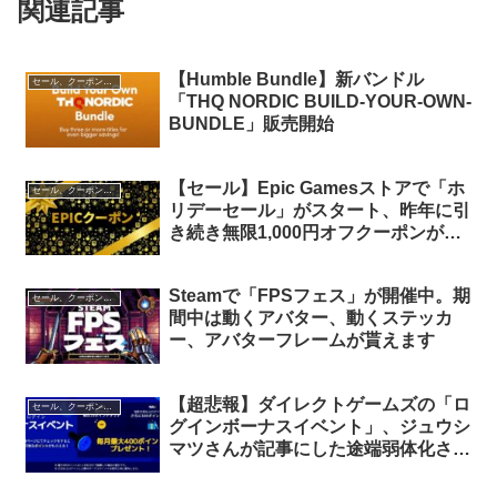
関連記事
【Humble Bundle】新バンドル
セール、クーポン、ポイント
「THQ NORDIC BUILD-YOUR-OWN-
BUNDLE」販売開始
【セール】Epic Gamesストアで「ホ
セール、クーポン、ポイント
リデーセール」がスタート、昨年に引
き続き無限1,000円オフクーポンが登
場！PayPal800円クーポンと組み合わ
せて最大1,800円オフに！
Steamで「FPSフェス」が開催中。期
セール、クーポン、ポイント
間中は動くアバター、動くステッカ
ー、アバターフレームが貰えます
【超悲報】ダイレクトゲームズの「ロ
セール、クーポン、ポイント
グインボーナスイベント」、ジュウシ
マツさんが記事にした途端弱体化され
る