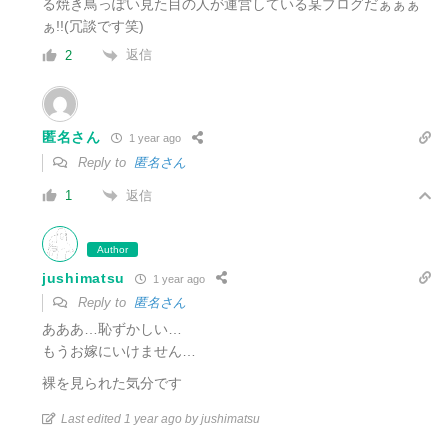
る焼き鳥っぽい見た目の人が運営している某ブログだぁぁぁ
ぁ!!(冗談です笑)
返信
2
匿名さん
1 year ago
Reply to
匿名さん
返信
1
Author
jushimatsu
1 year ago
Reply to
匿名さん
あああ…恥ずかしい…
もうお嫁にいけません…
裸を見られた気分です
Last edited 1 year ago by jushimatsu