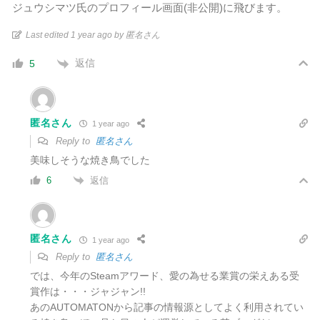
ジュウシマツ氏のプロフィール画面(非公開)に飛びます。
Last edited 1 year ago by 匿名さん
返信
5
匿名さん
1 year ago
Reply to
匿名さん
美味しそうな焼き鳥でした
返信
6
匿名さん
1 year ago
Reply to
匿名さん
では、今年のSteamアワード、愛の為せる業賞の栄えある受
賞作は・・・ジャジャン!!
あのAUTOMATONから記事の情報源としてよく利用されてい