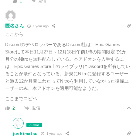
返信
1
匿名さん
1 year ago
ここから
DiscordのデベロッパーであるDiscord社は、Epic Games
Storeにて本日11月27日～12月18日午前1時の期間限定で1か
月分のNitroを無料配布している。本アドオンを入手するに
は、Epic Games Store上のライブラリにDiscordを所有してい
ることが条件となっている。新規にNitroに登録するユーザー
と過去12か月間にわたってNitroを利用していなかった復帰ユ
ーザーのみ、本アドオンを適用可能なようだ。
ここまでコピペ
返信
2
Author
jushimatsu
1 year ago