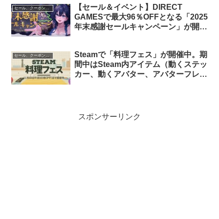
【セール＆イベント】DIRECT
セール、クーポン、ポイント
GAMESで最大96％OFFとなる「2025
年末感謝セールキャンペーン」が開催
中。ログインボーナスやランダムボッ
クスキャンペーンといった各種イベン
Steamで「料理フェス」が開催中。期
トも
セール、クーポン、ポイント
間中はSteam内アイテム（動くステッ
カー、動くアバター、アバターフレー
ム）が貰えます
スポンサーリンク