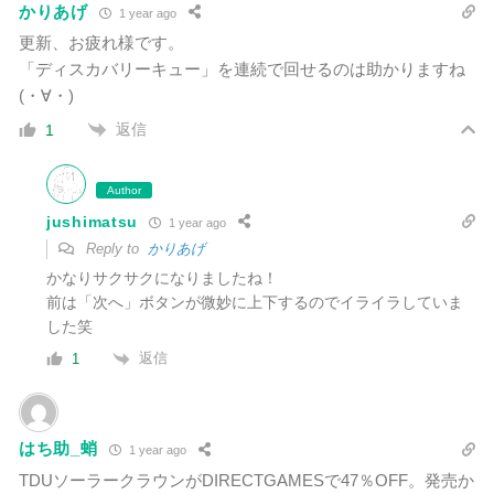
かりあげ
1 year ago
更新、お疲れ様です。
「ディスカバリーキュー」を連続で回せるのは助かりますね
(・∀・)
返信
1
Author
jushimatsu
1 year ago
Reply to
かりあげ
かなりサクサクになりましたね！
前は「次へ」ボタンが微妙に上下するのでイライラしていま
した笑
返信
1
はち助_蛸
1 year ago
TDUソーラークラウンがDIRECTGAMESで47％OFF。発売か