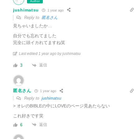
Author
jushimatsu
1 year ago
Reply to
匿名さん
見ちゃいましたか…
自分でも忘れてました
完全に頭イカれてますね笑
Last edited 1 year ago by jushimatsu
返信
3
匿名さん
1 year ago
Reply to
jushimatsu
> オレのBIBLEの中にLOVEのページ見あたらない
これ好きです笑
返信
6