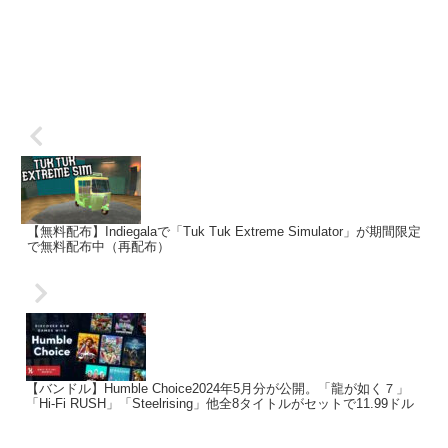
【無料配布】Indiegalaで「Tuk Tuk Extreme Simulator」が期間限定
で無料配布中（再配布）
【バンドル】Humble Choice2024年5月分が公開。「龍が如く７」
「Hi-Fi RUSH」「Steelrising」他全8タイトルがセットで11.99ドル