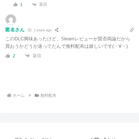
返信
1
匿名さん
2 years ago
このDLC興味あったけど、Steamレビューが賛否両論だから
買おうかどうか迷ってたんで無料配布は嬉しいです(・∀・)
返信
2
ホーム
無料配布