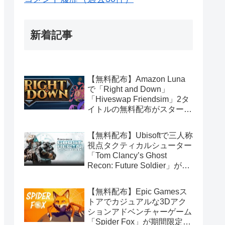
新着記事
【無料配布】Amazon Luna
で「Right and Down」
「Hiveswap Friendsim」2タ
イトルの無料配布がスタート
（Amazon Prime会員限定）
【無料配布】Ubisoftで三人称
視点タクティカルシューター
「Tom Clancy’s Ghost
Recon: Future Soldier」が期
間限定で無料配布中（Ubisoft
Connect版）
【無料配布】Epic Gamesス
トアでカジュアルな3Dアク
ションアドベンチャーゲーム
「Spider Fox」が期間限定で