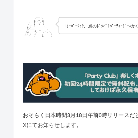
「ｵｰﾊﾞｰｸｯｸ」風のﾄﾞﾀﾊﾞﾀﾊﾟｰﾃｨｰｹﾞｰﾑ
おそらく日本時間3月18日午前0時リリース
Xにてお知らせします。