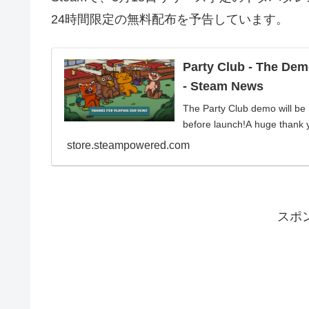
24時間限定の無料配布を予告しています。
Party Club - The Dem
- Steam News
The Party Club demo will be 
before launch!A huge thank y
store.steampowered.com
スポ