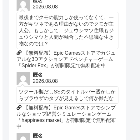
匿名
2026.08.08
最後までクモの能力しか使ってなくて、一
方がキツネである理由がないのでクモが主
人公。もしかして、ジュウシマツ住職もジ
ュウシマツと人間が融合した不思議な生き
物なのでは？
【無料配布】Epic Gamesストアでカジュ
アルな3Dアクションアドベンチャーゲーム
「Spider Fox」が期間限定で無料配布中
匿名
2026.08.08
ツクール製だしSSのタイトルバー透かしか
らブラウザのタブが見えるしで何か雑だな
【無料配布】Epic Gamesストアでシンプ
ルなショップ経営シミュレーションゲーム
「happiness market」が期間限定で無料配布
中
匿名