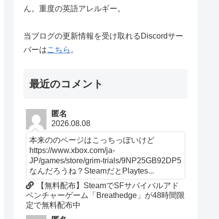
ん。重度の英語アレルギー。
当ブログの更新情報を受け取れるDiscordサー
バーは
こちら
。
最近のコメント
匿名
2026.08.08
本来ののページはこっちっぽいけど
https://www.xbox.com/ja-
JP/games/store/grim-trials/9NP25GB92DP5
なんだろうね？SteamだとPlaytes...
【無料配布】SteamでSFサバイバルアド
ベンチャーゲーム「Breathedge」が48時間限
定で無料配布中