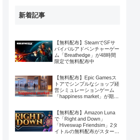
新着記事
【無料配布】SteamでSFサ
バイバルアドベンチャーゲー
ム「Breathedge」が48時間
限定で無料配布中
【無料配布】Epic Gamesス
トアでシンプルなショップ経
営シミュレーションゲーム
「happiness market」が期間
限定で無料配布中
【無料配布】Amazon Luna
で「Right and Down」
「Hiveswap Friendsim」2タ
イトルの無料配布がスタート
（Amazon Prime会員限定）