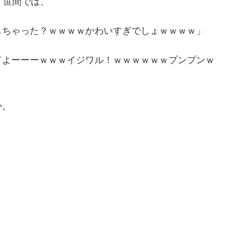
。世間では、
じちゃった？ｗｗｗｗかわいすぎでしょｗｗｗｗ」
てよーーーｗｗｗイジワル！ｗｗｗｗｗｗプンプンｗ
か。