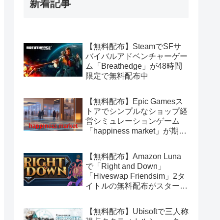
新着記事
【無料配布】SteamでSFサ
バイバルアドベンチャーゲー
ム「Breathedge」が48時間
限定で無料配布中
【無料配布】Epic Gamesス
トアでシンプルなショップ経
営シミュレーションゲーム
「happiness market」が期間
限定で無料配布中
【無料配布】Amazon Luna
で「Right and Down」
「Hiveswap Friendsim」2タ
イトルの無料配布がスタート
（Amazon Prime会員限定）
【無料配布】Ubisoftで三人称