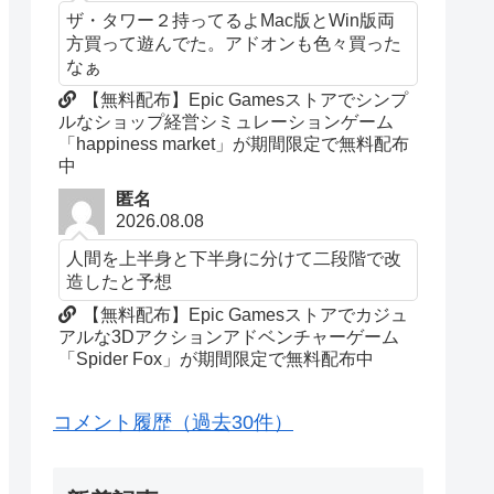
ザ・タワー２持ってるよMac版とWin版両
方買って遊んでた。アドオンも色々買った
なぁ
【無料配布】Epic Gamesストアでシンプ
ルなショップ経営シミュレーションゲーム
「happiness market」が期間限定で無料配布
中
匿名
2026.08.08
人間を上半身と下半身に分けて二段階で改
造したと予想
【無料配布】Epic Gamesストアでカジュ
アルな3Dアクションアドベンチャーゲーム
「Spider Fox」が期間限定で無料配布中
コメント履歴（過去30件）