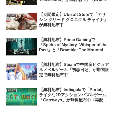
リー版）
【期間限定】Ubisoft Storeで「アサ
無料配布
シン クリード クロニクル チャイナ」
が無料配布中
【無料配布】Prime Gamingで
無料配布
「Spirits of Mystery: Whisper of the
Past」と「Bramble: The Mountain
King」(Epic版) が無料配布中（Prime
会員限定）
【無料配布】Steamで中国産ビジュア
無料配布
ルノベルゲーム「初恋日记」が期間限
定で無料配布中
【無料配布】Indiegalaで「Portal」
無料配布
ライクな2Dアクションパズルゲーム
「Gateways」が無料配布中（再配
布）