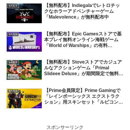
【無料配布】Indiegalaでレトロチッ
無料配布
クなホラーアドベンチャーゲーム
「Malevolence」が無料配布中
【無料配布】Epic Gamesストアで基
無料配布
本プレイ無料オンライン海戦ゲーム
「World of Warships」の有料
DLC「gamescom Small Camo
Pack」が期間限定で無料配布中
【無料配布】Stoveストアでカジュア
無料配布
ルなアクションゲーム「Primal
Slideee Deluxe」が期間限定で無料配
布中
【Prime会員限定】Prime Gamingで
無料配布
「レインボーシックス エクストラク
ション」用スキンセット「ルビコンフ
ェーズプレミアムバンドル」が期間限
定で無料配布中
スポンサーリンク