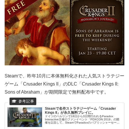
Steamで、昨年10月に本体無料化された人気ストラテジー
ゲーム「Crusader Kings II」のDLC「Crusader Kings II:
Sons of Abraham」が期間限定で無料配布中です。
Steamで名作ストラテジーゲーム「Crusader
Kings II」が永久無料プレイに。
ドイツのベルリンで18日から3日間行われるParadox
Interactive主催のファンイベント「PDXCON 2019」の開
催を記念して、SteamでParadoxのパブリッシャーセール
がスタートしていますが、関連して中世ヨーロッパを...