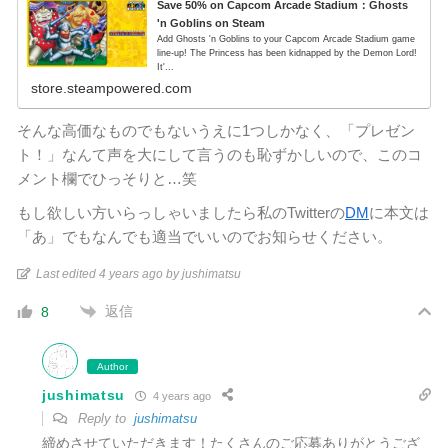
Save 50% on Capcom Arcade Stadium：Ghosts
'n Goblins on Steam
Add Ghosts 'n Goblins to your Capcom Arcade Stadium game
line-up! The Princess has been kidnapped by the Demon Lord!
It'...
store.steampowered.com
そんな高価なものでもないうえに1つしかなく、「プレゼン
ト！」なんて声を大にして言うのも恥ずかしいので、このコ
メント欄でひっそりと…笑
もし欲しい方いらっしゃいましたら私のTwitterの
DM
に本文は
「あ」でもなんでも適当でいいのでお知らせください。
Last edited 4 years ago by jushimatsu
返信
8
Author
jushimatsu
4 years ago
Reply to
jushimatsu
締めさせていただきます！たくさんのご応募ありがとうござ