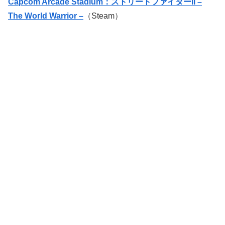
Capcom Arcade Stadium：ストリートファイターII –
The World Warrior –
（Steam）