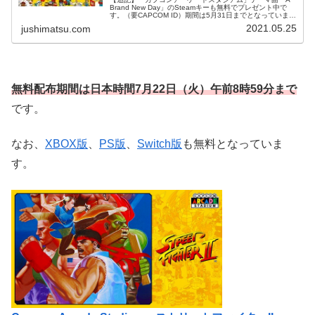
Brand New Day」のSteamキーも無料でプレゼント中で
す。（要CAPCOM ID）期間は5月31日までとなっています
が先着順とのことなので興味のある方はお早めに。Steam
2021.05.25
jushimatsu.com
で...
無料配布期間は
日本時間7
月22
日（火）午前8時59分まで
です。
なお、
XBOX版
、
PS版
、
Switch版
も無料となっていま
す。