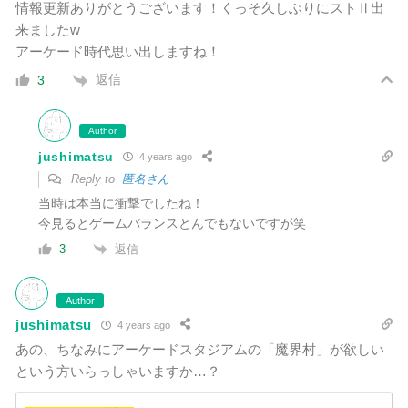
情報更新ありがとうございます！くっそ久しぶりにストⅡ出
来ましたw
アーケード時代思い出しますね！
返信
3
Author
jushimatsu
4 years ago
Reply to
匿名さん
当時は本当に衝撃でしたね！
今見るとゲームバランスとんでもないですが笑
返信
3
Author
jushimatsu
4 years ago
あの、ちなみにアーケードスタジアムの「魔界村」が欲しい
という方いらっしゃいますか…？