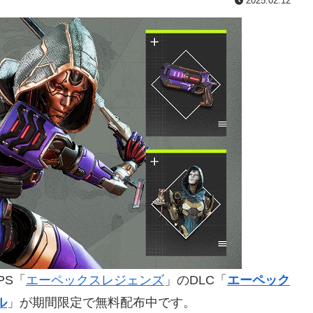
2025.02.12
PS「
エーペックスレジェンズ
」のDLC「
エーペック
ル
」が期間限定で無料配布中です。