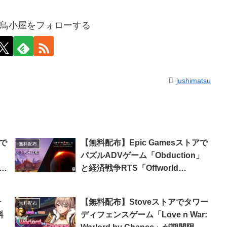
鳥小屋をフォローする
jushimatsu
アで
【無料配布】Epic Gamesストアで
無料配布
パズルADVゲーム「Obduction」
が期
と経済戦争RTS「Offworld
Trading Company」が期間限定で
無料配布中（日本語化情報有り）
チ
【無料配布】Stoveストアでタワー
無料配布
料
ディフェンスゲーム「Love n War: