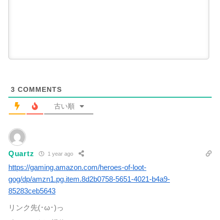
3
COMMENTS
古い順
Quartz
1 year ago
https://gaming.amazon.com/heroes-of-loot-
gog/dp/amzn1.pg.item.8d2b0758-5651-4021-b4a9-
85283ceb5643
リンク先(･ω･)っ