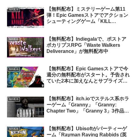
【無料配布】ミステリーゲーム第11
無料配布
弾！Epic Gamesストアでアクション
シューティングゲーム「KILL
KNIGHT（キル・ナイト）」が24時間
限定で無料配布中
【無料配布】Indiegalaで、ポストア
無料配布
ポカリプスRPG「Waste Walkers
Deliverance」が無料配布中
【無料配布】Epic Gamesストアで今
無料配布
週分の無料配布がスタート。予告され
ていた2本に加えなんとサプライズで
「World War Z」も無料配布！
【無料配布】itch.ioでステルス系ホラ
無料配布
ーゲーム「Granny」「Granny:
Chapter Two」「Granny 3」3作品が
期間限定で無料配布中
【無料配布】Ubisoftがパーティーゲ
無料配布
ーム「Rayman Raving Rabbids (英