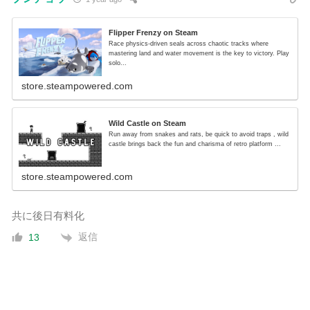
Flipper Frenzy on Steam
Race physics-driven seals across chaotic tracks where
mastering land and water movement is the key to victory. Play
solo...
store.steampowered.com
Wild Castle on Steam
Run away from snakes and rats, be quick to avoid traps , wild
castle brings back the fun and charisma of retro platform ...
store.steampowered.com
共に後日有料化
返信
13