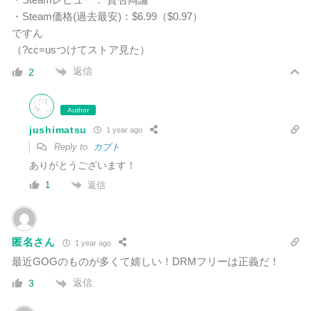
・Steam価格(過去最安)：$6.99（$0.97）
ですん
（?cc=usつけてストア見た）
返信
2
Author
jushimatsu
1 year ago
Reply to
カブト
ありがとうございます！
返信
1
匿名さん
1 year ago
最近GOGのものが多くて嬉しい！DRMフリーは正義だ！
返信
3