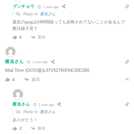
ブンチョウ
1 year ago
Reply to
匿名さん
最近のgogは24時間経っても反映されてないことがあるんで
数日様子見て
返信
4
匿名さん
1 year ago
Mail Time (GOG版)L97V52760FAE26E1B6
返信
4
匿名さん
1 year ago
Reply to
匿名さん
ありがとう！
返信
2