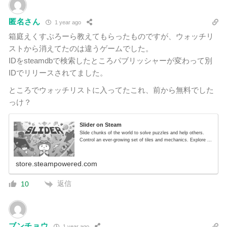
匿名さん
1 year ago
箱庭えくすぷろーら教えてもらったものですが、ウォッチリ
ストから消えてたのは違うゲームでした。
IDをsteamdbで検索したところパブリッシャーが変わって別
IDでリリースされてました。
ところでウォッチリストに入ってたこれ、前から無料でした
っけ？
Slider on Steam
Slide chunks of the world to solve puzzles and help others.
Control an ever-growing set of tiles and mechanics. Explore ...
store.steampowered.com
返信
10
ブンチョウ
1 year ago