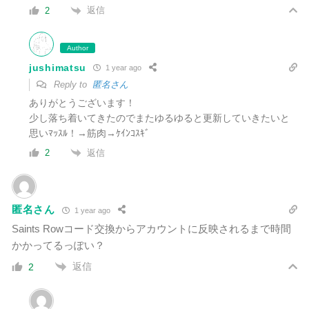
返信
2
Author
jushimatsu
1 year ago
Reply to
匿名さん
ありがとうございます！
少し落ち着いてきたのでまたゆるゆると更新していきたいと
思いﾏｯｽﾙ！→筋肉→ｹｲﾝｺｽｷﾞ
返信
2
匿名さん
1 year ago
Saints Rowコード交換からアカウントに反映されるまで時間
かかってるっぽい？
返信
2