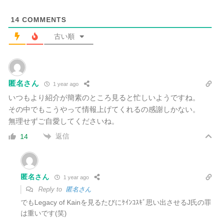
14
COMMENTS
古い順
匿名さん
1 year ago
いつもより紹介が簡素のところ見ると忙しいようですね。
その中でもこうやって情報上げてくれるの感謝しかない。
無理せずご自愛してくださいね。
返信
14
匿名さん
1 year ago
Reply to
匿名さん
でもLegacy of Kainを見るたびにｹｲﾝｺｽｷﾞ思い出させるJ氏の罪
は重いです(笑)