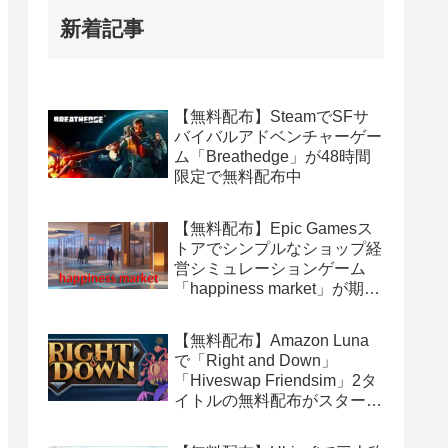
新着記事
【無料配布】SteamでSFサ
バイバルアドベンチャーゲー
ム「Breathedge」が48時間
限定で無料配布中
【無料配布】Epic Gamesス
トアでシンプルなショップ経
営シミュレーションゲーム
「happiness market」が期間
限定で無料配布中
【無料配布】Amazon Luna
で「Right and Down」
「Hiveswap Friendsim」2タ
イトルの無料配布がスタート
（Amazon Prime会員限定）