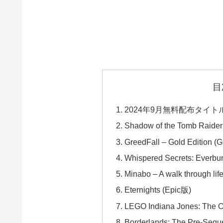
目
2024年9月無料配布タイト
Shadow of the Tomb Raider:
GreedFall – Gold Edition 
Whispered Secrets: Everbur
Minabo – A walk through
Eternights (Epic版)
LEGO Indiana Jones: The O
Borderlands: The Pre-Sequ