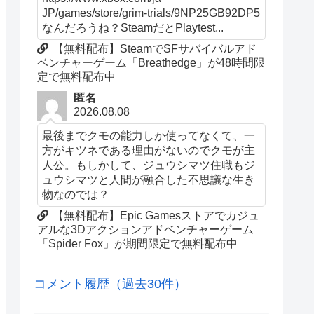
JP/games/store/grim-trials/9NP25GB92DP5
なんだろうね？SteamだとPlaytest...
【無料配布】SteamでSFサバイバルアド
ベンチャーゲーム「Breathedge」が48時間限
定で無料配布中
匿名
2026.08.08
最後までクモの能力しか使ってなくて、一
方がキツネである理由がないのでクモが主
人公。もしかして、ジュウシマツ住職もジ
ュウシマツと人間が融合した不思議な生き
物なのでは？
【無料配布】Epic Gamesストアでカジュ
アルな3Dアクションアドベンチャーゲーム
「Spider Fox」が期間限定で無料配布中
コメント履歴（過去30件）