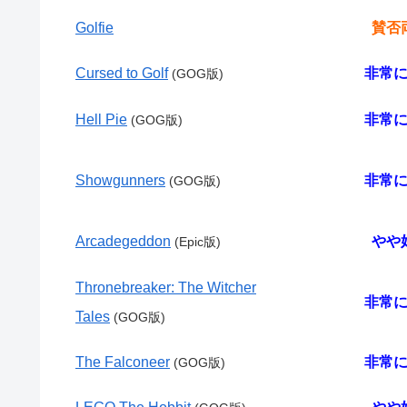
Golfie
賛否
Cursed to Golf
非常
(GOG版)
Hell Pie
非常
(GOG版)
Showgunners
非常
(GOG版)
Arcadegeddon
やや
(Epic版)
Thronebreaker: The Witcher
非常
Tales
(GOG版)
The Falconeer
非常
(GOG版)