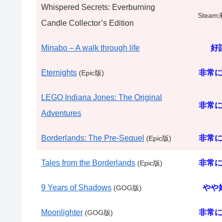
Whispered Secrets: Everburning
Stea
Candle Collector’s Edition
Minabo – A walk through life
好
Eternights
非常
(Epic版)
LEGO Indiana Jones: The Original
非常
Adventures
Borderlands: The Pre-Sequel
非常
(Epic版)
Tales from the Borderlands
非常
(Epic版)
9 Years of Shadows
やや
(GOG版)
Moonlighter
非常
(GOG版)