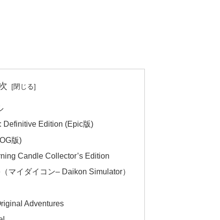
次
ル
 Definitive Edition (Epic版)
(GOG版)
ning Candle Collector’s Edition
 life（マイダイコン– Daikon Simulator）
riginal Adventures
el