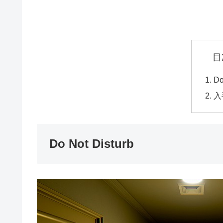
目
Do
入
Do Not Disturb