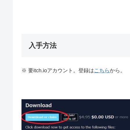
入手方法
※ 要itch.ioアカウント。登録は
こちら
から。