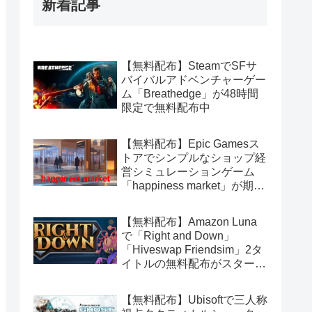
新着記事
【無料配布】SteamでSFサ
バイバルアドベンチャーゲー
ム「Breathedge」が48時間
限定で無料配布中
【無料配布】Epic Gamesス
トアでシンプルなショップ経
営シミュレーションゲーム
「happiness market」が期間
限定で無料配布中
【無料配布】Amazon Luna
で「Right and Down」
「Hiveswap Friendsim」2タ
イトルの無料配布がスタート
（Amazon Prime会員限定）
【無料配布】Ubisoftで三人称