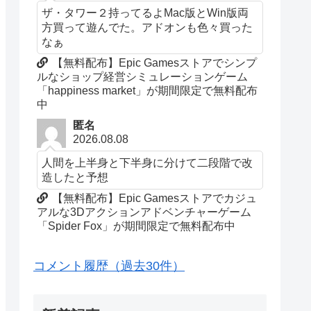
ザ・タワー２持ってるよMac版とWin版両
方買って遊んでた。アドオンも色々買った
なぁ
【無料配布】Epic Gamesストアでシンプ
ルなショップ経営シミュレーションゲーム
「happiness market」が期間限定で無料配布
中
匿名
2026.08.08
人間を上半身と下半身に分けて二段階で改
造したと予想
【無料配布】Epic Gamesストアでカジュ
アルな3Dアクションアドベンチャーゲーム
「Spider Fox」が期間限定で無料配布中
コメント履歴（過去30件）