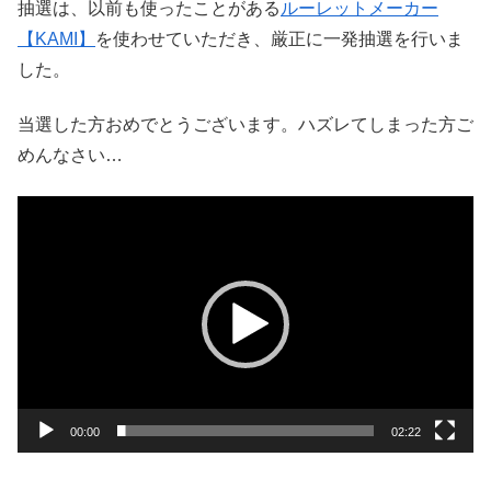
抽選は、以前も使ったことがある
ルーレットメーカー
【KAMI】
を使わせていただき、厳正に一発抽選を行いま
した。
当選した方おめでとうございます。ハズレてしまった方ご
めんなさい…
動
画
プ
レ
ー
ヤ
ー
00:00
02:22