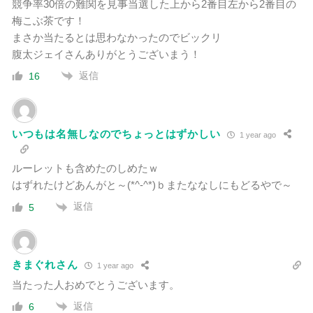
競争率30倍の難関を見事当選した上から2番目左から2番目の
梅こぶ茶です！
まさか当たるとは思わなかったのでビックリ
腹太ジェイさんありがとうございまう！
返信
16
いつもは名無しなのでちょっとはずかしい
1 year ago
ルーレットも含めたのしめたｗ
はずれたけどあんがと～(*^-^*)ｂまたななしにもどるやで～
返信
5
きまぐれさん
1 year ago
当たった人おめでとうございます。
返信
6