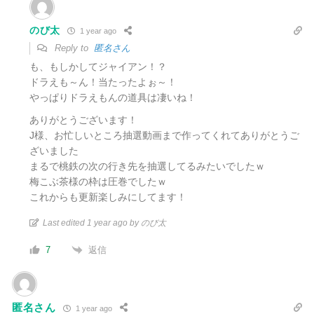
のび太
1 year ago
Reply to
匿名さん
も、もしかしてジャイアン！？
ドラえも～ん！当たったよぉ～！
やっぱりドラえもんの道具は凄いね！
ありがとうございます！
J様、お忙しいところ抽選動画まで作ってくれてありがとうご
ざいました
まるで桃鉄の次の行き先を抽選してるみたいでしたｗ
梅こぶ茶様の枠は圧巻でしたｗ
これからも更新楽しみにしてます！
Last edited 1 year ago by のび太
返信
7
匿名さん
1 year ago