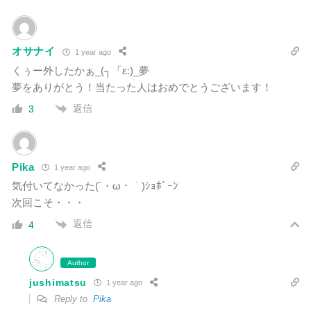
オサナイ
1 year ago
くぅー外したかぁ_(┐「ε:)_夢
夢をありがとう！当たった人はおめでとうございます！
返信
3
Pika
1 year ago
気付いてなかった(´・ω・｀)ｼｮﾎﾞｰﾝ
次回こそ・・・
返信
4
Author
jushimatsu
1 year ago
Reply to
Pika