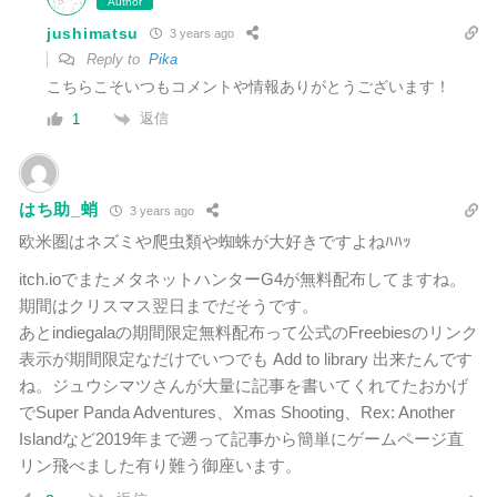
Author
jushimatsu
3 years ago
Reply to
Pika
こちらこそいつもコメントや情報ありがとうございます！
返信
1
はち助_蛸
3 years ago
欧米圏はネズミや爬虫類や蜘蛛が大好きですよねﾊﾊｯ
itch.ioでまたメタネットハンターG4が無料配布してますね。
期間はクリスマス翌日までだそうです。
あとindiegalaの期間限定無料配布って公式のFreebiesのリンク
表示が期間限定なだけでいつでも Add to library 出来たんです
ね。ジュウシマツさんが大量に記事を書いてくれてたおかげ
でSuper Panda Adventures、Xmas Shooting、Rex: Another
Islandなど2019年まで遡って記事から簡単にゲームページ直
リン飛べました有り難う御座います。