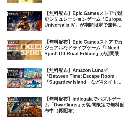
RPG」が期間限定で無料配布中
【無料配布】Epic Gamesストアで歴
無料配布
史シミュレーションゲーム「Europa
Universalis IV」が期間限定で無料配
布中
【無料配布】Epic Gamesストアでカ
無料配布
ジュアルなドライブゲーム「I Need
Spirit! Off-Road Edition」が期間限定
で無料配布中
【無料配布】Amazon Lunaで
無料配布
「Between Time: Escape Room」
「Sugardew Island」など4タイトル
の無料配布がスタート（Amazon
Prime会員限定）
【無料配布】Indiegalaでパズルゲー
無料配布
ム「Dwarflings」が期間限定で無料配
布中（再配布）