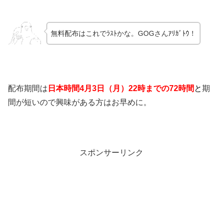
無料配布はこれでﾗｽﾄかな。GOGさんｱﾘｶﾞﾄｳ！
配布期間は
日本時間4
月3日（月）22時までの72時間
と
期
間が短いので興味がある方はお早めに。
スポンサーリンク