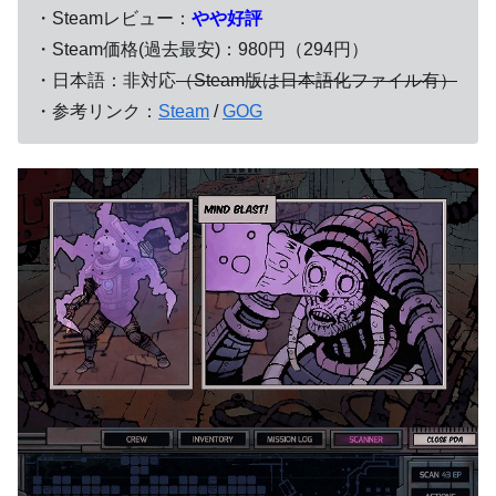
・Steamレビュー：
やや好評
・Steam価格(過去最安)：980円（294円）
・日本語：非対応
（Steam版は日本語化ファイル有）
・参考リンク：
Steam
/
GOG