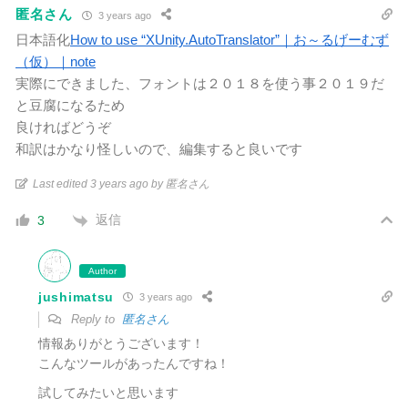
匿名さん
3 years ago
日本語化
How to use “XUnity.AutoTranslator”｜お～るげーむず
（仮）｜note
実際にできました、フォントは２０１８を使う事２０１９だ
と豆腐になるため
良ければどうぞ
和訳はかなり怪しいので、編集すると良いです
Last edited 3 years ago by 匿名さん
返信
3
Author
jushimatsu
3 years ago
Reply to
匿名さん
情報ありがとうございます！
こんなツールがあったんですね！
試してみたいと思います