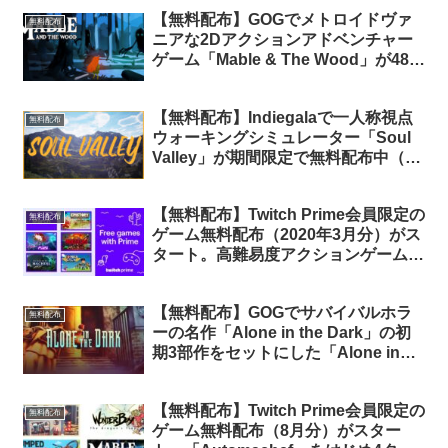
【無料配布】GOGでメトロイドヴァ
無料配布
ニアな2Dアクションアドベンチャー
ゲーム「Mable & The Wood」が48時
間限定で無料配布中
【無料配布】Indiegalaで一人称視点
無料配布
ウォーキングシミュレーター「Soul
Valley」が期間限定で無料配布中（再
配布）
【無料配布】Twitch Prime会員限定の
無料配布
ゲーム無料配布（2020年3月分）がス
タート。高難易度アクションゲーム
「Furi」他5タイトルが無料配布中
【無料配布】GOGでサバイバルホラ
無料配布
ーの名作「Alone in the Dark」の初
期3部作をセットにした「Alone in
the Dark: The Trilogy 1+2+3」が72時
間限定で無料配布中
【無料配布】Twitch Prime会員限定の
無料配布
ゲーム無料配布（8月分）がスター