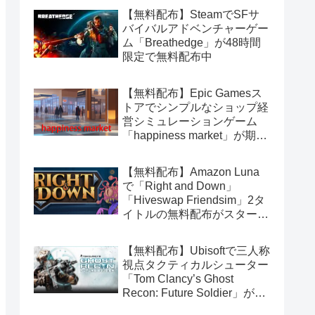
【無料配布】SteamでSFサ
バイバルアドベンチャーゲー
ム「Breathedge」が48時間
限定で無料配布中
【無料配布】Epic Gamesス
トアでシンプルなショップ経
営シミュレーションゲーム
「happiness market」が期間
限定で無料配布中
【無料配布】Amazon Luna
で「Right and Down」
「Hiveswap Friendsim」2タ
イトルの無料配布がスタート
（Amazon Prime会員限定）
【無料配布】Ubisoftで三人称
視点タクティカルシューター
「Tom Clancy’s Ghost
Recon: Future Soldier」が期
間限定で無料配布中（Ubisoft