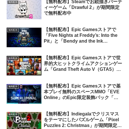
【無料配布】Steamでお絵描きパーテ
無料配布
ィーゲーム「Drawful 2」が期間限定
で無料配布中
【無料配布】Epic Gamesストアで
無料配布
「Five Nights at Freddy’s: Into the
Pit」と「Bendy and the Ink
Machine」が期間限定で無料配布中
【無料配布】Epic Gamesストアで世
無料配布
界的大ヒットクライムアクションゲー
ム「Grand Theft Auto V（GTA5）」
が期間限定で無料配布中！
【無料配布】Epic Gamesストアで基
無料配布
本プレイ無料のスペースMMO「EVE
Online」のEpic限定装飾パック「ス
ーパールミナルパック」が期間限定で
無料配布中
【無料配布】Indiegalaでクリスマス
無料配布
をテーマにしたパズルゲーム「Pixel
Puzzles 2: Christmas」が期間限定で