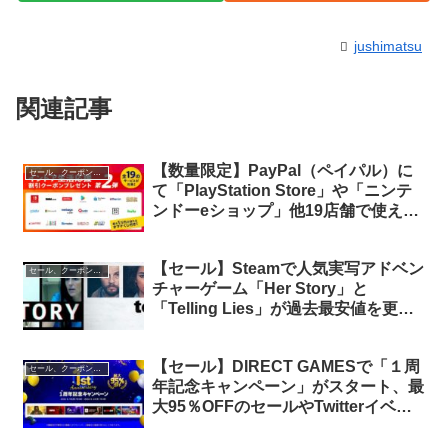
jushimatsu
関連記事
【数量限定】PayPal（ペイパル）に
セール、クーポン、ポイント
て「PlayStation Store」や「ニンテ
ンドーeショップ」他19店舗で使える
100円割引きクーポンを配布中
【セール】Steamで人気実写アドベン
セール、クーポン、ポイント
チャーゲーム「Her Story」と
「Telling Lies」が過去最安値を更新
中
【セール】DIRECT GAMESで「１周
セール、クーポン、ポイント
年記念キャンペーン」がスタート、最
大95％OFFのセールやTwitterイベン
ト等が実施中