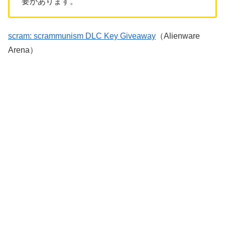
要があります。
scram: scrammunism DLC Key Giveaway
（Alienware
Arena）