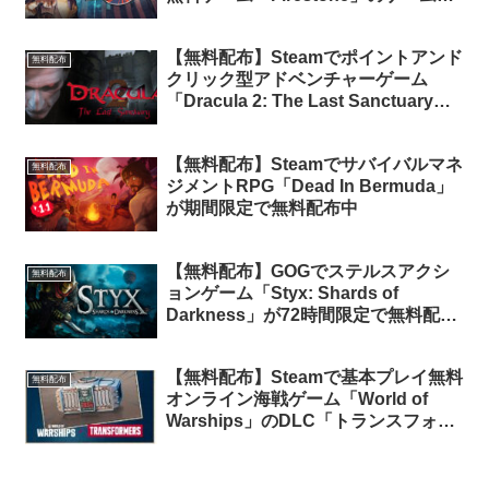
コンテンツパック（100ドル以上相当
分）が期間限定で無料配布中
【無料配布】Steamでポイントアンド
無料配布
クリック型アドベンチャーゲーム
「Dracula 2: The Last Sanctuary」
が無料配布中
【無料配布】Steamでサバイバルマネ
無料配布
ジメントRPG「Dead In Bermuda」
が期間限定で無料配布中
【無料配布】GOGでステルスアクシ
無料配布
ョンゲーム「Styx: Shards of
Darkness」が72時間限定で無料配布
中
【無料配布】Steamで基本プレイ無料
無料配布
オンライン海戦ゲーム「World of
Warships」のDLC「トランスフォー
マー ウェルカム・パッケージ」が期
間限定で無料配布中