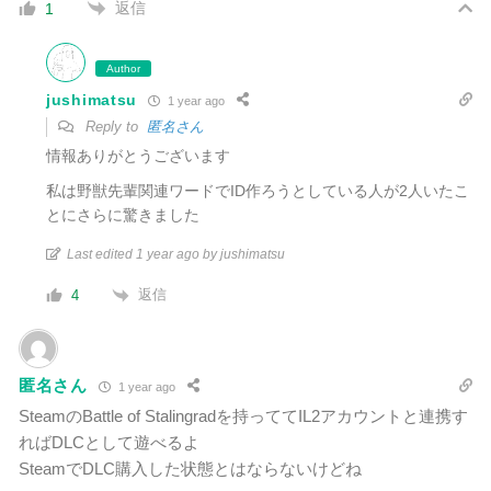
返信
1
Author
jushimatsu
1 year ago
Reply to
匿名さん
情報ありがとうございます
私は野獣先輩関連ワードでID作ろうとしている人が2人いたこ
とにさらに驚きました
Last edited 1 year ago by jushimatsu
返信
4
匿名さん
1 year ago
SteamのBattle of Stalingradを持っててIL2アカウントと連携す
ればDLCとして遊べるよ
SteamでDLC購入した状態とはならないけどね