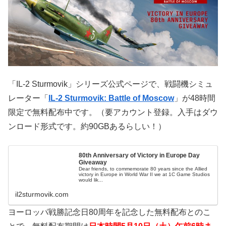
「IL-2 Sturmovik」シリーズ公式ページで、戦闘機シミュ
レーター「
IL-2 Sturmovik: Battle of Moscow
」が48時間
限定で無料配布中です。（要アカウント登録。入手はダウ
ンロード形式です。約90GBあるらしい！）
80th Anniversary of Victory in Europe Day
Giveaway
Dear friends, to commemorate 80 years since the Allied
victory in Europe in World War II we at 1C Game Studios
would lik...
il2sturmovik.com
ヨーロッパ戦勝記念日80周年を記念した無料配布とのこ