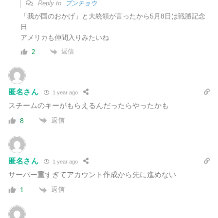
Reply to
ブンチョウ
「我が国のおかげ」と
大統領が言ったから5月8日は戦勝記念
日
アメリカも仲間入りみたいね
返信
2
匿名さん
1 year ago
スチームのキーがもらえるんだったらやったかも
返信
8
匿名さん
1 year ago
サーバー重すぎてアカウント作成から先に進めない
返信
1