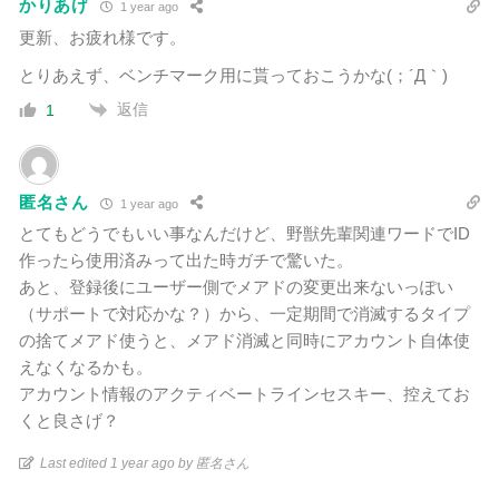
かりあげ
1 year ago
更新、お疲れ様です。
とりあえず、ベンチマーク用に貰っておこうかな(；´Д｀)
返信
1
匿名さん
1 year ago
とてもどうでもいい事なんだけど、野獣先輩関連ワードでID
作ったら使用済みって出た時ガチで驚いた。
あと、登録後にユーザー側でメアドの変更出来ないっぽい
（サポートで対応かな？）から、一定期間で消滅するタイプ
の捨てメアド使うと、メアド消滅と同時にアカウント自体使
えなくなるかも。
アカウント情報のアクティベートラインセスキー、控えてお
くと良さげ？
Last edited 1 year ago by 匿名さん