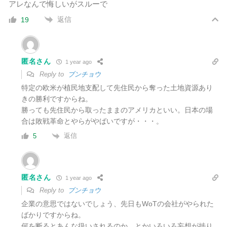
アレなんで悔しいがスルーで
返信
19
匿名さん
1 year ago
Reply to
ブンチョウ
特定の欧米が植民地支配して先住民から奪った土地資源あり
きの勝利ですからね。
勝っても先住民から取ったままのアメリカといい。日本の場
合は敗戦革命とやらがやばいですが・・・。
返信
5
匿名さん
1 year ago
Reply to
ブンチョウ
企業の意思ではないでしょう、先日もWoTの会社がやられた
ばかりですからね。
何を断るとあんな扱いされるのか、とかいろいろ妄想が捗り