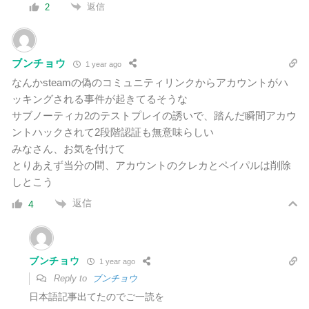
返信
2
ブンチョウ
1 year ago
なんかsteamの偽のコミュニティリンクからアカウントがハ
ッキングされる事件が起きてるそうな
サブノーティカ2のテストプレイの誘いで、踏んだ瞬間アカウ
ントハックされて2段階認証も無意味らしい
みなさん、お気を付けて
とりあえず当分の間、アカウントのクレカとペイパルは削除
しとこう
返信
4
ブンチョウ
1 year ago
Reply to
ブンチョウ
日本語記事出てたのでご一読を