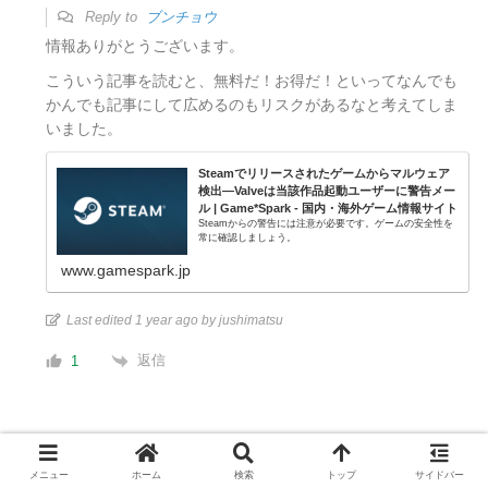
Reply to
ブンチョウ
情報ありがとうございます。
こういう記事を読むと、無料だ！お得だ！といってなんでも
かんでも記事にして広めるのもリスクがあるなと考えてしま
いました。
Steamでリリースされたゲームからマルウェア
検出―Valveは当該作品起動ユーザーに警告メー
ル | Game*Spark - 国内・海外ゲーム情報サイト
Steamからの警告には注意が必要です。ゲームの安全性を
常に確認しましょう。
www.gamespark.jp
Last edited 1 year ago by jushimatsu
返信
1
メニュー
ホーム
検索
トップ
サイドバー