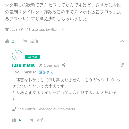
ック無しの状態でアクセスしてたんですけど、さすがに今回
の強制リダイレクト詐欺広告の事でスマホも広告ブロックあ
るブラウザに乗り換え決断しちゃいました。
Last edited 1 year ago by 匿名さん
返信
8
Author
jushimatsu
1 year ago
Reply to
匿名さん
ご迷惑をおかけして申し訳ありません…もうガッツリブロッ
クしていただいて大丈夫です。
とりあえずマネタイザーにも問い合わせてみたいと思いま
す。
Last edited 1 year ago by jushimatsu
返信
4