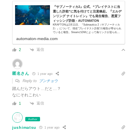
『サブノーティカ2』公式、“プレイテストに当
選した詐欺”に気を付けてと注意喚起。『エルデ
ンリング ナイトレイン』でも発生報告、悪質フ
ィッシング詐欺 - AUTOMATON
KRAFTONは2月11日、『Subnautica 2（サブノーティカ
2）』について、現在“プレイテスト詐欺”の報告が寄せられ
ていると報告。SteamのDMによって偽リンクが送られて
くるというこの詐欺は、本作に限らず横行している手段の
automaton-media.com
ようだ...
返信
2
匿名さん
1 year ago
Reply to
ブンチョウ
踏んだらアウト…だと…？
なにそれこわい
返信
1
Author
jushimatsu
1 year ago