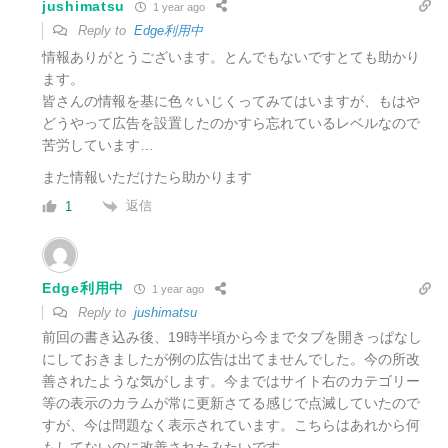
jushimatsu
1 year ago
Reply to
Edge利用中
情報ありがとうございます。とんでもないですとても助かり
ます。
皆さんの情報を基に色々いじくってみてはいますが、もはや
どうやって広告を設置したのかすら忘れているレベルなので
苦労しています…
また情報いただけたら助かります
返信
1
Edge利用中
1 year ago
Reply to
jushimatsu
前回の書き込み後、19時半頃から今までタブを開きっぱなし
にしておきましたが例の広告は出てませんでした。今の所改
善されたような気がします。今まではサイト右のカテゴリー
等の表示のカラムが常に更新さてる感じで点滅していたので
すが、今は問題なく表示されています。こちらはあれから何
もしてないのに改善されたみたいです。