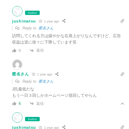
Author
jushimatsu
1 year ago
Reply to
匿名さん
訪問してくれる方は緩やかな右肩上がりなんですけど、広告
収益は逆に徐々に下降しています笑
返信
0
匿名さん
1 year ago
Reply to
匿名さん
J氏最低だな
もう一日３回しかホームページ巡回してやらん
返信
6
Author
jushimatsu
1 year ago