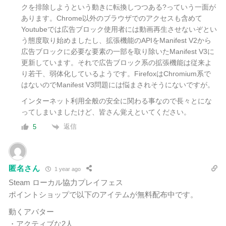
クを排除しようという動きに転換しつつある?っていう一面が
あります。Chrome以外のブラウザでのアクセスも含めて
Youtubeでは広告ブロック使用者には動画再生させないぞとい
う態度取り始めましたし、拡張機能のAPIをManifest V2から
広告ブロックに必要な要素の一部を取り除いたManifest V3に
更新しています。それで広告ブロック系の拡張機能は従来よ
り若干、弱体化しているようです。FirefoxはChromium系で
はないのでManifest V3問題には悩まされそうにないですが。
インターネット利用全般の安全に関わる事なので長々とにな
ってしまいましたけど、皆さん覚えといてください。
返信
5
匿名さん
1 year ago
Steam ローカル協力プレイフェス
ポイントショップで以下のアイテムが無料配布中です。
動くアバター
・アクティブな2人