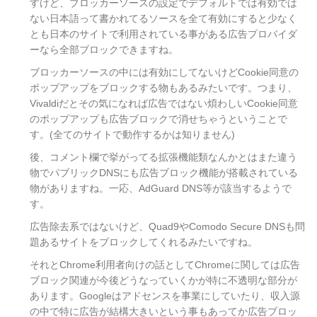
すけど、ブロッカーソースの設定でデフォルトでは有効では
ない日本語って書かれてるソースを全て有効にすると少なく
とも日本のサイトで利用されている事がある広告プロバイダ
ーなら全部ブロックできますね。
ブロッカーソースの中には有効にしてないけどCookie同意の
ポップアップをブロックする物もあるみたいです。つまり、
Vivaldiだとその気になれば広告ではない煩わしいCookie同意
のポップアップも広告ブロックで消せちゃうということで
す。(全てのサイトで動作するかは知りません)
後、コメント欄で挙がってる拡張機能類なんかとはまた違う
物でパブリックDNSにも広告ブロック機能が搭載されている
物がありますね。一応、AdGuard DNS等が該当するようで
す。
広告除去系ではないけど、Quad9やComodo Secure DNSも問
題あるサイトをブロックしてくれるみたいですね。
それとChrome利用者向けの話としてChromeに関しては広告
ブロック関連が今後どうなっていくかが特に不透明な部分が
あります。Googleはアドセンスを事業にしていたり、収入源
の中で特に広告が結構大きいという事もあってか広告ブロッ