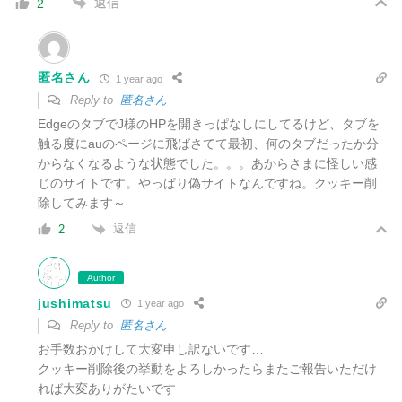
返信
2
匿名さん
1 year ago
Reply to
匿名さん
EdgeのタブでJ様のHPを開きっぱなしにしてるけど、タブを
触る度にauのページに飛ばさてて最初、何のタブだったか分
からなくなるような状態でした。。。あからさまに怪しい感
じのサイトです。やっぱり偽サイトなんですね。クッキー削
除してみます～
返信
2
Author
jushimatsu
1 year ago
Reply to
匿名さん
お手数おかけして大変申し訳ないです…
クッキー削除後の挙動をよろしかったらまたご報告いただけ
れば大変ありがたいです