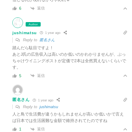
返信
6
Author
jushimatsu
1 year ago
Reply to
匿名さん
踏んだら駄目ですよ！
あとJ氏の広告収入は高いのか低いのかわかりませんが、ぶっ
ちゃけウイニングポストが定価で2本は全然買えないくらいで
す。
返信
5
匿名さん
1 year ago
Reply to
jushimatsu
人と鳥で生活費が違うかもしれませんが高いか低いかで言え
ば日本では生活困難な金額で維持されてたのですね
返信
1