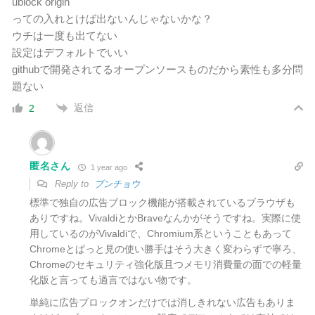
ublock origin
っての入れとけば出ないんじゃないかな？
ウチは一度も出てない
設定はデフォルトでいい
githubで開発されてるオープンソースものだから素性も多分問
題ない
返信
2
匿名さん
1 year ago
Reply to
ブンチョウ
標準で独自の広告ブロック機能が搭載されているブラウザも
ありですね。VivaldiとかBraveなんかがそうですね。実際に使
用しているのがVivaldiで、Chromium系ということもあって
Chromeとぱっと見の使い勝手はそう大きく変わらずで寧ろ、
Chromeのセキュリティ強化版且つメモリ消費量の面での軽量
化版と言っても過言ではない物です。
単純に広告ブロックオンだけでは消しきれない広告もありま