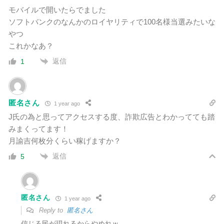
モバイルで開いたらでました
ソフトバンクのなんかのロイヤリティで100名様当選みたいな
やつ
これかなあ？
返信
1
匿名さん
1 year ago
J氏の為と思ってアクセスする度、詐欺広告とわかってても踏
みまくってます！
月諭吉何枚分くらい稼げますか？
返信
5
匿名さん
1 year ago
Reply to
匿名さん
信じる民が現れるからやめれｗ