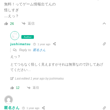
無料！ってゲーム情報出てんの
怪しすぎ
…えっ？
返信
26
Author
jushimatsu
1 year ago
Reply to
匿名さん
えっ？
とてつもなく怪しく見えますがそれは無害なので許してあげ
てください…
Last edited 1 year ago by jushimatsu
返信
12
匿名さん
1 year ago