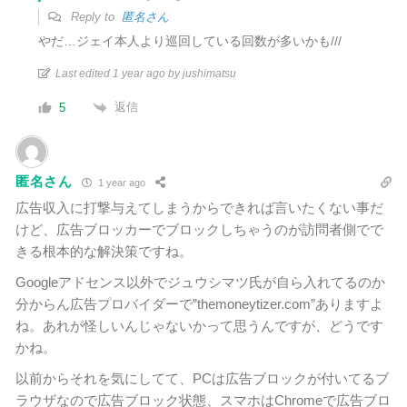
Reply to
匿名さん
やだ…ジェイ本人より巡回している回数が多いかも///
Last edited 1 year ago by jushimatsu
返信
5
匿名さん
1 year ago
広告収入に打撃与えてしまうからできれば言いたくない事だ
けど、広告ブロッカーでブロックしちゃうのが訪問者側でで
きる根本的な解決策ですね。
Googleアドセンス以外でジュウシマツ氏が自ら入れてるのか
分からん広告プロバイダーで”themoneytizer.com”ありますよ
ね。あれが怪しいんじゃないかって思うんですが、どうです
かね。
以前からそれを気にしてて、PCは広告ブロックが付いてるブ
ラウザなので広告ブロック状態、スマホはChromeで広告ブロ